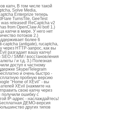
ов капч, В том числе такой
ptcha, Solve Media,
aptcha Enterprize теперь
Flare TurnsTile, GeeTest
.0 was released! ReCaptcha v2
has from OpenClaw AI bot! 1.)
ца капчи в мире. У него нет
ичество потоков 2.)
оддерживает более 6
captcha (antigate), rucaptcha,
чу через HTTP-запрос, как вы
Evil разгадает вашу капчу!
я SEO / SMM / восстановления
алюты / и т.д. 3.) Полезная
чили доступ к частному
ддержке Skype/Telegram
бесплатно и очень быстро -
бесплатную пробную версию
ogle "Home of XEvil" - вы
ателей XEvil (нажмите на
отправить свою капчу через
вы получили ошибку с
 IP-адрес - наслаждайтесь!
: Бесплатная ДЕМО-версия
большинство других типов