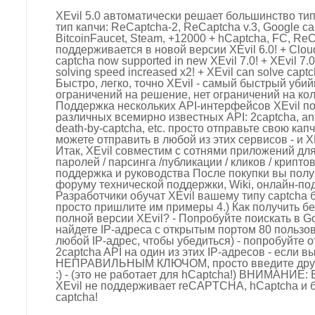
XEvil 5.0 автоматически решает большинство тип
тип капчи: ReCaptcha-2, ReCaptcha v.3, Google ca
BitcoinFaucet, Steam, +12000 + hCaptcha, FC, ReC
поддерживается в новой версии XEvil 6.0! + Cloud
captcha now supported in new XEvil 7.0! + XEvil 7
solving speed increased x2! + XEvil can solve captc
Быстро, легко, точно XEvil - самый быстрый убий
ограничений на решение, нет ограничений на кол
Поддержка нескольких API-интерфейсов XEvil п
различных всемирно известных API: 2captcha, anti-
death-by-captcha, etc. просто отправьте свою кап
можете отправить в любой из этих сервисов - и X
Итак, XEvil совместим с сотнями приложений дл
паролей / парсинга /публикации / кликов / криптов
поддержка и руководства После покупки вы полу
форуму технической поддержки, Wiki, онлайн-по
Разработчики обучат XEvil вашему типу captcha 
просто пришлите им примеры 4.) Как получить 
полной версии XEvil? - Попробуйте поискать в Go
найдете IP-адреса с открытым портом 80 пользов
любой IP-адрес, чтобы убедиться) - попробуйте 
2captcha API на один из этих IP-адресов - если 
НЕПРАВИЛЬНЫМ КЛЮЧОМ, просто введите другой
:) - (это не работает для hCaptcha!) ВНИМАНИЕ
XEvil не поддерживает reCAPTCHA, hCaptcha и 
captcha!