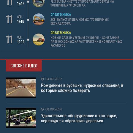
11
FLIXBUS НАЧНЕТ ТЕСТИРОВАТЬ АВТОБУСЫ НА
15:42
ТОПЛИВНЫХ ЭЛЕМЕНТАХ
11
СПЕЦТЕХНИКА
СЕН
JCB ВЫПУСТИЛ ДВА НОВЫХ ГУСЕНИЧНЫХ
15:15
ЭКСКАВАТОРА
СПЕЦТЕХНИКА
11
СЕН
НОВЫЙ CASE IH VESTRUM CVXDRIVE – СОЧЕТАНИЕ
15:00
ПРЕВОСХОДНЫХ ХАРАКТЕРИСТИК И КОМПАКТНЫХ
РАЗМЕРОВ
СВЕЖИЕ ВИДЕО
04.07.2017
Рожденные в рубашке: чудесные спасения, в
которые сложно поверить
08.09.2016
Удивительное оборудование по посадке,
пересадке и обрезанию деревьев