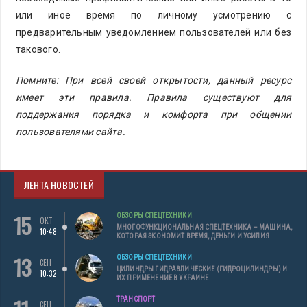
или иное время по личному усмотрению с
предварительным уведомлением пользователей или без
такового.
Помните: При всей своей открытости, данный ресурс
имеет эти правила. Правила существуют для
поддержания порядка и комфорта при общении
пользователями сайта.
ЛЕНТА НОВОСТЕЙ
15
ОБЗОРЫ СПЕЦТЕХНИКИ
ОКТ
МНОГОФУНКЦИОНАЛЬНАЯ СПЕЦТЕХНИКА – МАШИНА,
10:48
КОТОРАЯ ЭКОНОМИТ ВРЕМЯ, ДЕНЬГИ И УСИЛИЯ
13
ОБЗОРЫ СПЕЦТЕХНИКИ
СЕН
ЦИЛИНДРЫ ГИДРАВЛИЧЕСКИЕ (ГИДРОЦИЛИНДРЫ) И
10:32
ИХ ПРИМЕНЕНИЕ В УКРАИНЕ
ТРАНСПОРТ
СЕН