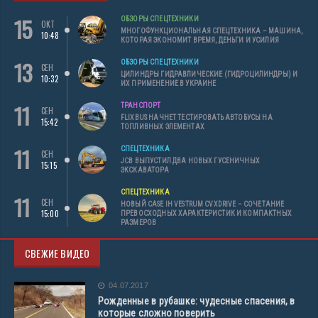
15
ОБЗОРЫ СПЕЦТЕХНИКИ
ОКТ
МНОГОФУНКЦИОНАЛЬНАЯ СПЕЦТЕХНИКА – МАШИНА,
10:48
КОТОРАЯ ЭКОНОМИТ ВРЕМЯ, ДЕНЬГИ И УСИЛИЯ
13
ОБЗОРЫ СПЕЦТЕХНИКИ
СЕН
ЦИЛИНДРЫ ГИДРАВЛИЧЕСКИЕ (ГИДРОЦИЛИНДРЫ) И
10:32
ИХ ПРИМЕНЕНИЕ В УКРАИНЕ
11
ТРАНСПОРТ
СЕН
FLIXBUS НАЧНЕТ ТЕСТИРОВАТЬ АВТОБУСЫ НА
15:42
ТОПЛИВНЫХ ЭЛЕМЕНТАХ
11
СПЕЦТЕХНИКА
СЕН
JCB ВЫПУСТИЛ ДВА НОВЫХ ГУСЕНИЧНЫХ
15:15
ЭКСКАВАТОРА
СПЕЦТЕХНИКА
11
СЕН
НОВЫЙ CASE IH VESTRUM CVXDRIVE – СОЧЕТАНИЕ
15:00
ПРЕВОСХОДНЫХ ХАРАКТЕРИСТИК И КОМПАКТНЫХ
РАЗМЕРОВ
СВЕЖИЕ ВИДЕО
04.07.2017
Рожденные в рубашке: чудесные спасения, в
которые сложно поверить