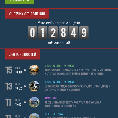
СЧЕТЧИК ОБЪЯВЛЕНИЙ
Уже сейчас размещено
объявлений
ЛЕНТА НОВОСТЕЙ
15
ОБЗОРЫ СПЕЦТЕХНИКИ
ОКТ
МНОГОФУНКЦИОНАЛЬНАЯ СПЕЦТЕХНИКА – МАШИНА,
10:48
КОТОРАЯ ЭКОНОМИТ ВРЕМЯ, ДЕНЬГИ И УСИЛИЯ
13
ОБЗОРЫ СПЕЦТЕХНИКИ
СЕН
ЦИЛИНДРЫ ГИДРАВЛИЧЕСКИЕ (ГИДРОЦИЛИНДРЫ) И
10:32
ИХ ПРИМЕНЕНИЕ В УКРАИНЕ
11
ТРАНСПОРТ
СЕН
FLIXBUS НАЧНЕТ ТЕСТИРОВАТЬ АВТОБУСЫ НА
15:42
ТОПЛИВНЫХ ЭЛЕМЕНТАХ
11
СПЕЦТЕХНИКА
СЕН