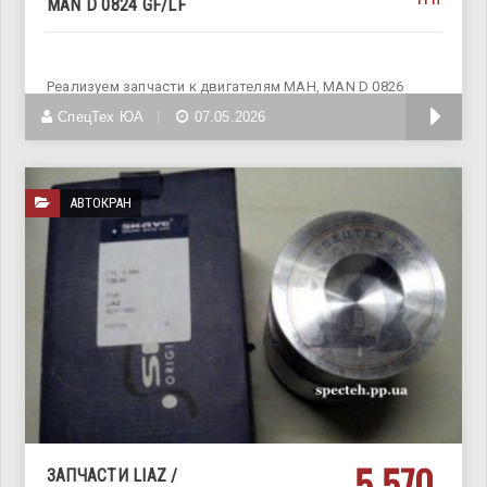
MAN D 0824 GF/LF
Реализуем запчасти к двигателям МАН, MAN D 0826
GF/LF, MAN
СпецТех ЮА
07.05.2026
АВТОКРАН
5 570
ЗАПЧАСТИ LIAZ /