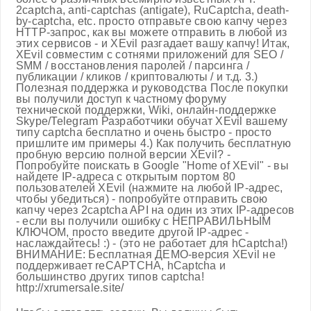
2captcha, anti-captchas (antigate), RuCaptcha, death-
by-captcha, etc. просто отправьте свою капчу через
HTTP-запрос, как вы можете отправить в любой из
этих сервисов - и XEvil разгадает вашу капчу! Итак,
XEvil совместим с сотнями приложений для SEO /
SMM / восстановления паролей / парсинга /
публикации / кликов / криптовалюты / и т.д. 3.)
Полезная поддержка и руководства После покупки
вы получили доступ к частному форуму
технической поддержки, Wiki, онлайн-поддержке
Skype/Telegram Разработчики обучат XEvil вашему
типу captcha бесплатно и очень быстро - просто
пришлите им примеры 4.) Как получить бесплатную
пробную версию полной версии XEvil? -
Попробуйте поискать в Google "Home of XEvil" - вы
найдете IP-адреса с открытым портом 80
пользователей XEvil (нажмите на любой IP-адрес,
чтобы убедиться) - попробуйте отправить свою
капчу через 2captcha API на один из этих IP-адресов
- если вы получили ошибку с НЕПРАВИЛЬНЫМ
КЛЮЧОМ, просто введите другой IP-адрес -
наслаждайтесь! :) - (это не работает для hCaptcha!)
ВНИМАНИЕ: Бесплатная ДЕМО-версия XEvil не
поддерживает reCAPTCHA, hCaptcha и
большинство других типов captcha!
http://xrumersale.site/