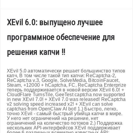
XEvil 6.0: выпущено лучшее
программное обеспечение для
решения капчи !!
XEvil 5.0 автоматически решает большинство типов
капч, В том числе такой тип капчи: ReCaptcha-2,
ReCaptcha v.3, Google, SolveMedia, BitcoinFaucet,
Steam, +12000 + hCaptcha, FC, ReCaptcha Enterprize
теперь поддерживается в новой версии XEvil 6.0! +
CloudFlare TurnsTile, GeeTest captcha now supported
in new XEvil 7.0! + XEvil 7.0 was released! ReCaptcha
v2 solving speed increased x2! + XEvil can solve
captchas from OpenClaw AI bot! 1.) Быстро, легко,
точно XEvil - самый быстрый убийца капчи в мире.
У него нет ограничений на решение, нет
ограничений на количество потоков 2.) Поддержка
нескольких API-интерфейсов XEvil поддерживает
более 6 различных всемирно известных API: