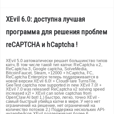
XEvil 6.0: доступна лучшая
программа для решения проблем
reCAPTCHA и hCaptcha !
XEvil 5.0 автоматически решает большинство типов
капч, В том числе такой тип капчи: ReCaptcha v.2,
ReCaptcha-3, Google captcha, SolveMedia,
BitcoinFaucet, Steam, +12000 + hCaptcha, FC,
ReCaptcha Enterprize теперь поддерживается в
новой версии XEvil 6.0! + CloudFlare TurnsTile,
GeeTest captcha now supported in new XEvil 7.0! +
XEvil 7.0 was released! ReCaptcha v2 solving speed
increased x2! + XEvil can solve captchas from
OpenClaw AI bot! 1.) Быстро, легко, точно XEvil -
самый быстрый убийца капчи в мире. У него нет
ограничений на решение, нет ограничений на
количество потоков 2.) Поддержка нескольких API-
интерфейсов XEvil поддерживает более 6