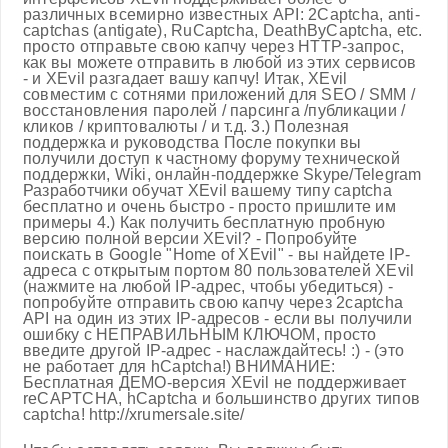
различных всемирно известных API: 2Captcha, anti-
captchas (antigate), RuCaptcha, DeathByCaptcha, etc.
просто отправьте свою капчу через HTTP-запрос,
как вы можете отправить в любой из этих сервисов
- и XEvil разгадает вашу капчу! Итак, XEvil
совместим с сотнями приложений для SEO / SMM /
восстановления паролей / парсинга /публикации /
кликов / криптовалюты / и т.д. 3.) Полезная
поддержка и руководства После покупки вы
получили доступ к частному форуму технической
поддержки, Wiki, онлайн-поддержке Skype/Telegram
Разработчики обучат XEvil вашему типу captcha
бесплатно и очень быстро - просто пришлите им
примеры 4.) Как получить бесплатную пробную
версию полной версии XEvil? - Попробуйте
поискать в Google "Home of XEvil" - вы найдете IP-
адреса с открытым портом 80 пользователей XEvil
(нажмите на любой IP-адрес, чтобы убедиться) -
попробуйте отправить свою капчу через 2captcha
API на один из этих IP-адресов - если вы получили
ошибку с НЕПРАВИЛЬНЫМ КЛЮЧОМ, просто
введите другой IP-адрес - наслаждайтесь! :) - (это
не работает для hCaptcha!) ВНИМАНИЕ:
Бесплатная ДЕМО-версия XEvil не поддерживает
reCAPTCHA, hCaptcha и большинство других типов
captcha! http://xrumersale.site/