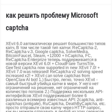
как решить проблему Microsoft
captcha
XEvil 6.0 автоматически решает большинство типов
капч, В том числе такой тип капчи: ReCaptcha-2,
ReCaptcha v.3, Google captcha, SolveMedia,
BitcoinFaucet, Steam, +12000 + hCaptcha, FC,
ReCaptcha Enterprize теперь поддерживается в
новой версии XEvil 6.0! + CloudFlare TurnsTile,
GeeTest captcha now supported in new XEvil 7.0! +
XEvil 7.0 was released! ReCaptcha v2 solving speed
increased x2! + XEvil can solve captchas from
OpenClaw AI bot! 1.) Быстро, легко, точно XEvil -
самый быстрый убийца капчи в мире. У него нет
ограничений на решение, нет ограничений на
количество потоков 2.) Поддержка нескольких API-
интерфейсов XEvil поддерживает более 6
различных всемирно известных API: 2captcha, anti-
captchas (antigate), RuCaptcha, DeathByCaptcha, etc.
просто отправьте свою капчу через HTTP-запрос,
как вы можете отправить в любой из этих сервисов