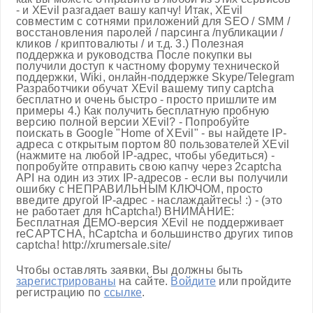
- и XEvil разгадает вашу капчу! Итак, XEvil
совместим с сотнями приложений для SEO / SMM /
восстановления паролей / парсинга /публикации /
кликов / криптовалюты / и т.д. 3.) Полезная
поддержка и руководства После покупки вы
получили доступ к частному форуму технической
поддержки, Wiki, онлайн-поддержке Skype/Telegram
Разработчики обучат XEvil вашему типу captcha
бесплатно и очень быстро - просто пришлите им
примеры 4.) Как получить бесплатную пробную
версию полной версии XEvil? - Попробуйте
поискать в Google "Home of XEvil" - вы найдете IP-
адреса с открытым портом 80 пользователей XEvil
(нажмите на любой IP-адрес, чтобы убедиться) -
попробуйте отправить свою капчу через 2captcha
API на один из этих IP-адресов - если вы получили
ошибку с НЕПРАВИЛЬНЫМ КЛЮЧОМ, просто
введите другой IP-адрес - наслаждайтесь! :) - (это
не работает для hCaptcha!) ВНИМАНИЕ:
Бесплатная ДЕМО-версия XEvil не поддерживает
reCAPTCHA, hCaptcha и большинство других типов
captcha! http://xrumersale.site/
Чтобы оставлять заявки, Вы должны быть
зарегистрированы
на сайте.
Войдите
или пройдите
регистрацию по
ссылке
.