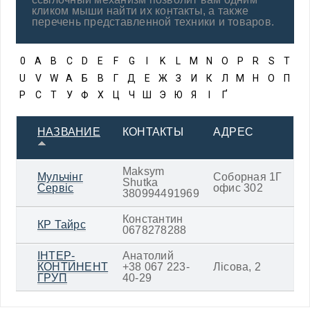
кликом мыши найти их контакты, а также
перечень представленной техники и товаров.
0
A
B
C
D
E
F
G
I
K
L
M
N
O
P
R
S
T
U
V
W
А
Б
В
Г
Д
Е
Ж
З
И
К
Л
М
Н
О
П
Р
С
Т
У
Ф
Х
Ц
Ч
Ш
Э
Ю
Я
І
Ґ
НАЗВАНИЕ
КОНТАКТЫ
АДРЕС
Maksym
Мульчінг
Соборная 1Г
Shutka
Сервіс
офис 302
380994491969
Константин
КР Тайрс
0678278288
ІНТЕР-
Анатолий
КОНТИНЕНТ
+38 067 223-
Лісова, 2
ГРУП
40-29