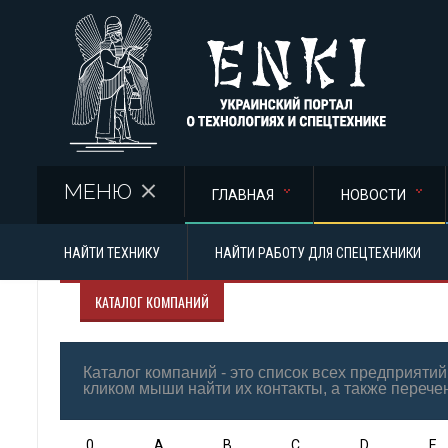
Перейти к основному содержанию
МЕНЮ
ГЛАВНАЯ
НОВОСТИ
НАЙТИ ТЕХНИКУ
НАЙТИ РАБОТУ ДЛЯ СПЕЦТЕХНИКИ
КАТАЛОГ КОМПАНИЙ
Каталог компаний - это список всех предприят
кликом мыши найти их контакты, а также перече
0
A
B
C
D
E