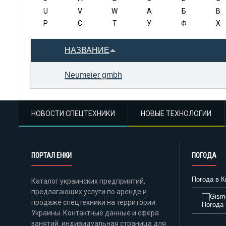
U
V
W
А
Б
В
Р
С
Т
У
Ф
Х
НАЗВАНИЕ
Neumeier gmbh
НОВОСТИ СПЕЦТЕХНИКИ
НОВЫЕ ТЕХНОЛОГИИ
ПОРТАЛ ЕНКИ
ПОГОДА
Погода в К
Каталог украинских предприятий,
предлагающих услуги по аренде и
продаже спецтехники на территории
Погода 
Украины. Контактные данные и сфера
занятий, индивидуальная страница для