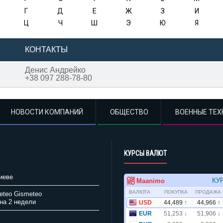
Г
Д
Е
Ж
З
И
Ц
Ч
Ш
Э
Ю
Я
КОНТАКТЫ
Денис Андрейко
+38 097 288-78-80
НОВОСТИ КОМПАНИЙ
ОБЩЕСТВО
ВОЕННЫЕ ТЕХ
КУРСЫ ВАЛЮТ
иеве
Gismeteo
на 2 недели