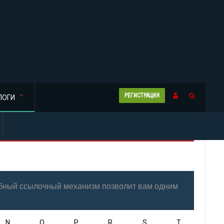
РЕГИСТРАЦИЯ
ЛОГИ
добный ссылочный механизм позволит вам одним
N
O
P
R
S
T