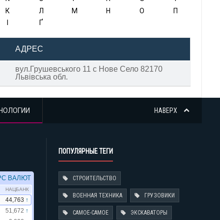
К
Л
М
Н
О
П
І
Ґ
АДРЕС
вул.Грушевського 11 с Нове Село 82170
Львівська обл.
НОЛОГИИ
НАВЕРХ
ПОПУЛЯРНЫЕ ТЕГИ
СТРОИТЕЛЬСТВО
ВОЕННАЯ ТЕХНИКА
ГРУЗОВИКИ
САМОЕ-САМОЕ
ЭКСКАВАТОРЫ