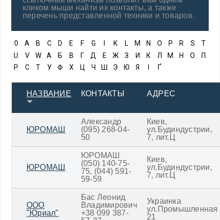
кликом мыши найти их контакты, а также
перечень представленной техники и товаров.
0
A
B
C
D
E
F
G
I
K
L
M
N
O
P
R
S
T
U
V
W
А
Б
В
Г
Д
Е
Ж
З
И
К
Л
М
Н
О
П
Р
С
Т
У
Ф
Х
Ц
Ч
Ш
Э
Ю
Я
І
Ґ
НАЗВАНИЕ
КОНТАКТЫ
АДРЕС
Александр
Киев,
ЮРОМАШ
(095) 268-04-
ул.Будиндустрии,
50
7, лит.Ц
ЮРОМАШ
Киев,
(050) 140-75-
ЮРОМАШ
ул.Будиндустрии,
75, (044) 591-
7, лит.Ц
59-59
Бас Леонид
Украинка
ООО
Владимирович
ул.Промышленная
"Юриал"
+38 099 387-
21