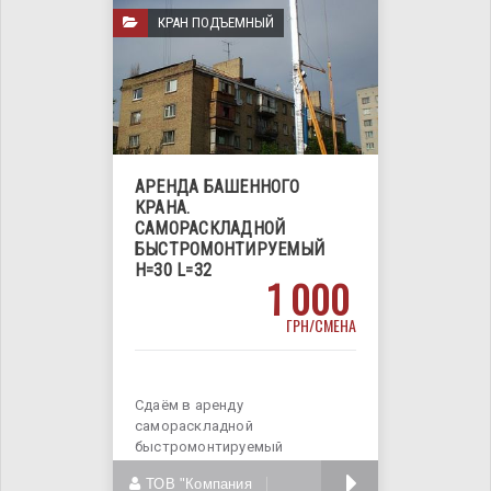
КРАН ПОДЪЕМНЫЙ
АРЕНДА БАШЕННОГО
КРАНА.
САМОРАСКЛАДНОЙ
БЫСТРОМОНТИРУЕМЫЙ
Н=30 L=32
1 000
ГРН/СМЕНА
Сдаём в аренду
самораскладной
быстромонтируемый
(раскладушка) башенный кран
БОЛЬШЕ
ТОВ "Компания
SAN MARCO