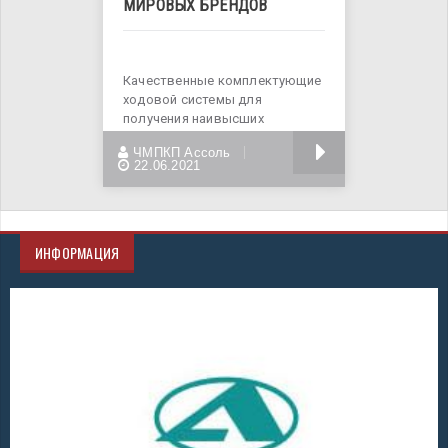
МИРОВЫХ БРЕНДОВ
Качественные комплектующие
ходовой системы для
получения наивысших
результатов работы.
БОЛЬШЕ
ЧМПКП Ассоль
Подберем
22.06.2021
ИНФОРМАЦИЯ