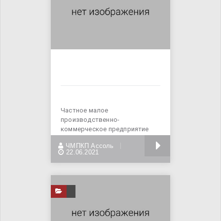
Частное малое
производственно-
коммерческое предприятие
«Ассоль» - официальный дилер
БОЛЬШЕ
ЧМПКП Ассоль
в Украине
22.06.2021