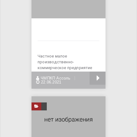
Частное малое
производственно-
коммерческое предприятие
«Ассоль» - официальный дилер
БОЛЬШЕ
ЧМПКП Ассоль
в Украине
22.06.2021