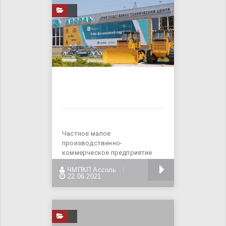
Частное малое
производственно-
коммерческое предприятие
«Ассоль» - официальный дилер
БОЛЬШЕ
ЧМПКП Ассоль
в Украине
22.06.2021