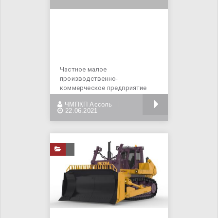
Частное малое
производственно-
коммерческое предприятие
«Ассоль» - официальный дилер
БОЛЬШЕ
ЧМПКП Ассоль
в Украине
22.06.2021