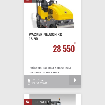
WACKER NEUSON RD
16-90
€
28 550
Работающая под давлением
система смачивания
обеспечивает хороший
БОЛЬШЕ
ТОВ "Бест
водяной поток. Регулятор
23.04.2020
ПОГРУЗЧИК