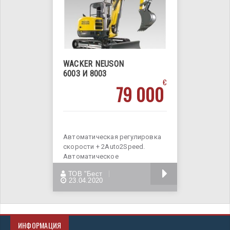
WACKER NEUSON
6003 И 8003
€
79 000
Автоматическая регулировка
скорости + 2Auto2Speed.
Автоматическое
переключение с высокой
БОЛЬШЕ
ТОВ "Бест
передачи
23.04.2020
ИНФОРМАЦИЯ