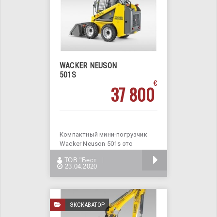
WACKER NEUSON
501S
€
37 800
Компактный мини-погрузчик
Wacker Neuson 501s это
абсолютный внедорожник!
БОЛЬШЕ
ТОВ "Бест
Использование в
23.04.2020
ЭКСКАВАТОР