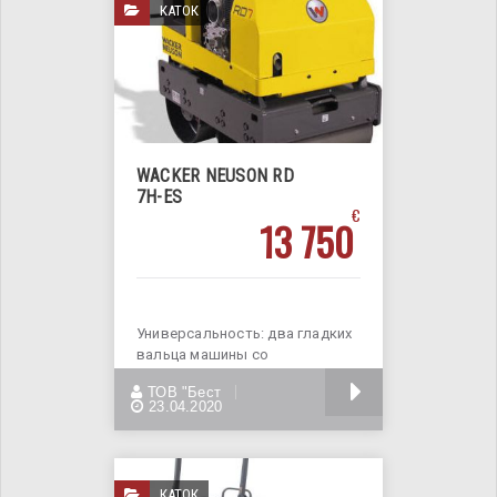
КАТОК
WACKER NEUSON RD
7H-ES
€
13 750
Универсальность: два гладких
вальца машины со
скошенными кромками
БОЛЬШЕ
ТОВ "Бест
одинаково качественно
23.04.2020
КАТОК