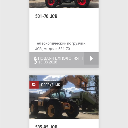
531-70 JCB
Телескопический погрузчик
JCB, модель 531-70.
Грузоподъемность 3,1 тонны,
БОЛЬШЕ
НОВАЯ-ТЕХНОЛОГИЯ
общий вес
13.08.2018
ПОГРУЗЧИК
535-95 JCB