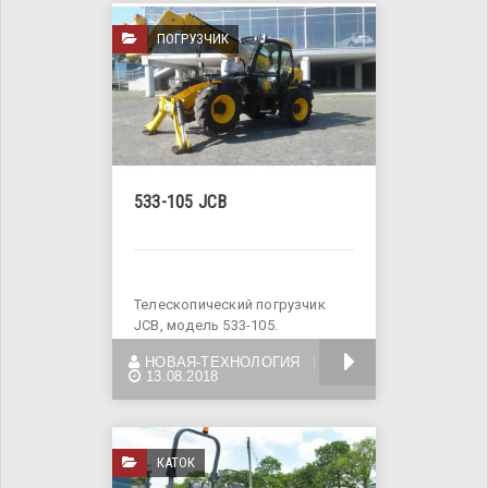
ПОГРУЗЧИК
533-105 JCB
Телескопический погрузчик
JCB, модель 533-105.
Грузоподъемность 3,3 тонны.
БОЛЬШЕ
НОВАЯ-ТЕХНОЛОГИЯ
2008 года
13.08.2018
КАТОК