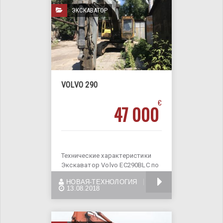
ЭКСКАВАТОР
VOLVO 290
€
47 000
Технические характеристики
Экскаватор Volvo EC290BLC по
техническим характеристикам
БОЛЬШЕ
НОВАЯ-ТЕХНОЛОГИЯ
является одним
13.08.2018