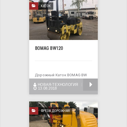
КАТОК
BOMAG BW120
Дорожный Каток BOMAG BW
120 AD-3 Двигатель 2-х
БОЛЬШЕ
НОВАЯ-ТЕХНОЛОГИЯ
цилиндровый DEUTZ
13.08.2018
ФРЕЗА ДОРОЖНАЯ