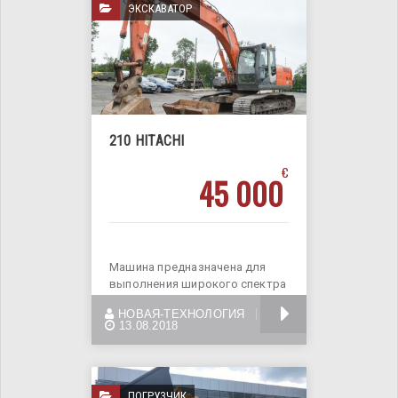
ЭКСКАВАТОР
210 HITACHI
€
45 000
Машина предназначена для
выполнения широкого спектра
различных задач, среди
БОЛЬШЕ
НОВАЯ-ТЕХНОЛОГИЯ
которых:
13.08.2018
ПОГРУЗЧИК