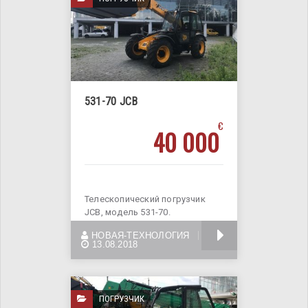
531-70 JCB
€
40 000
Телескопический погрузчик
JCB, модель 531-70.
Грузоподъемность 3,1 тонны,
БОЛЬШЕ
НОВАЯ-ТЕХНОЛОГИЯ
общий вес
13.08.2018
ПОГРУЗЧИК