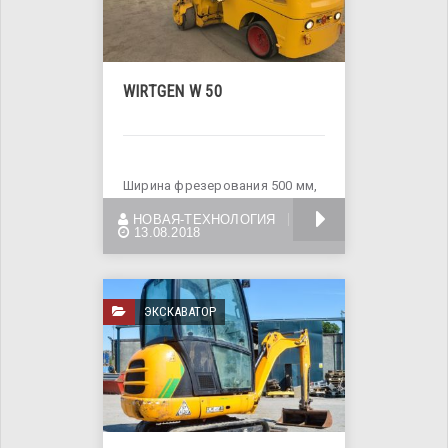
WIRTGEN W 50
Ширина фрезерования 500 мм,
глубина, фрезерования: 0- 160
БОЛЬШЕ
НОВАЯ-ТЕХНОЛОГИЯ
мм, двигатель
13.08.2018
ЭКСКАВАТОР