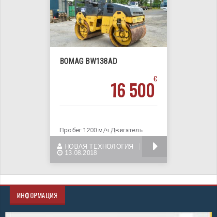
BOMAG BW138AD
€
16 500
Пробег 1200 м/ч Двигатель
Дизель Описание Дизельный
БОЛЬШЕ
НОВАЯ-ТЕХНОЛОГИЯ
каток BOMAG BW138AD
13.08.2018
ИНФОРМАЦИЯ