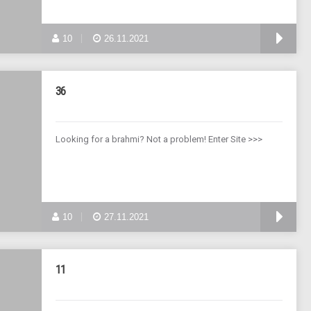
10
26.11.2021
36
Looking for a brahmi? Not a problem! Enter Site >>>
10
27.11.2021
11