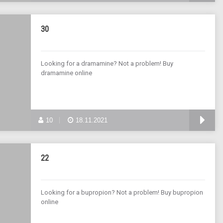
30
Looking for a dramamine? Not a problem! Buy
dramamine online
10
18.11.2021
22
Looking for a bupropion? Not a problem! Buy bupropion
online