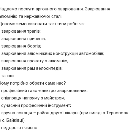
Надаємо послуги аргонного зварювання. Зварювання
алюмінію та нержавіючої сталі.
Допоможемо виконати такі типи робіт як:
• зварювання трапів;
• зварювання причепів;
• зварювання бортів;
• зварювання алюмінієвих конструкцій автомобілів;
• зварювання прокату з алюмінію;
• зварювання рам велосипедів;
• та інші.
Чому потрібно обрати саме нас?
• професійний газо-електро зварювальник;
• співпраця напряму з майстром;
• сучасний професійний інструмент;
• зручна локація – район другої лікарні (при виїзді з Тернополя
в с. Байківці).
• недорого і якісно.