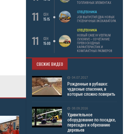
ТОПЛИВНЫХ ЭЛЕМЕНТАХ
11
СПЕЦТЕХНИКА
СЕН
JCB ВЫПУСТИЛ ДВА НОВЫХ
15:15
ГУСЕНИЧНЫХ ЭКСКАВАТОРА
СПЕЦТЕХНИКА
11
НОВЫЙ CASE IH VESTRUM
СЕН
CVXDRIVE – СОЧЕТАНИЕ
15:00
ПРЕВОСХОДНЫХ
ХАРАКТЕРИСТИК И
КОМПАКТНЫХ РАЗМЕРОВ
СВЕЖИЕ ВИДЕО
04.07.2017
Рожденные в рубашке:
чудесные спасения, в
которые сложно поверить
08.09.2016
Удивительное
оборудование по посадке,
пересадке и обрезанию
деревьев