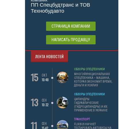
Компания:
ПП Спецбудтранс и ТОВ
Технобудавто
СТРАНИЦА КОМПАНИИ
НАПИСАТЬ ПРОДАВЦУ
ЛЕНТА НОВОСТЕЙ
ОБЗОРЫ СПЕЦТЕХНИКИ
15
МНОГОФУНКЦИОНАЛЬНАЯ
ОКТ
СПЕЦТЕХНИКА – МАШИНА,
10:48
КОТОРАЯ ЭКОНОМИТ ВРЕМЯ,
ДЕНЬГИ И УСИЛИЯ
ОБЗОРЫ СПЕЦТЕХНИКИ
13
ЦИЛИНДРЫ
СЕН
ГИДРАВЛИЧЕСКИЕ
10:32
(ГИДРОЦИЛИНДРЫ) И ИХ
ПРИМЕНЕНИЕ В УКРАИНЕ
ТРАНСПОРТ
11
СЕН
FLIXBUS НАЧНЕТ
15:42
ТЕСТИРОВАТЬ АВТОБУСЫ НА