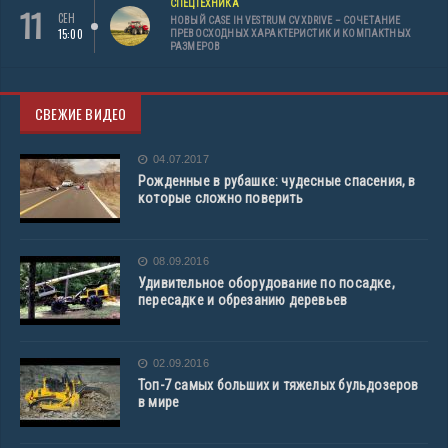
СПЕЦТЕХНИКА
11
СЕН
НОВЫЙ CASE IH VESTRUM CVXDRIVE – СОЧЕТАНИЕ
15:00
ПРЕВОСХОДНЫХ ХАРАКТЕРИСТИК И КОМПАКТНЫХ
РАЗМЕРОВ
СВЕЖИЕ ВИДЕО
04.07.2017
Рожденные в рубашке: чудесные спасения, в
которые сложно поверить
08.09.2016
Удивительное оборудование по посадке,
пересадке и обрезанию деревьев
02.09.2016
Топ-7 самых больших и тяжелых бульдозеров
в мире