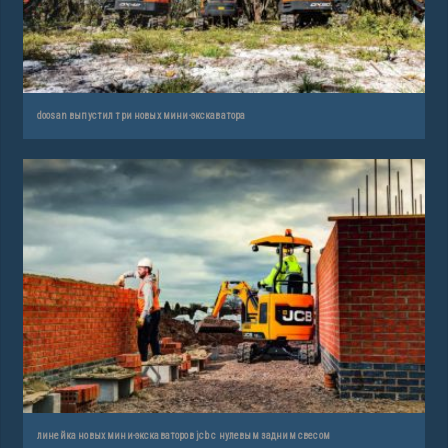
doosan выпустил три новых мини-экскаватора
линейка новых мини-экскаваторов jcb с нулевым задним свесом