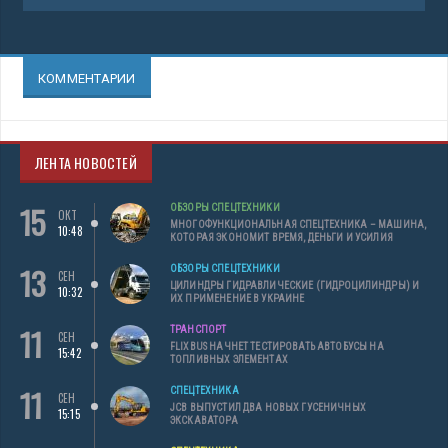
КОММЕНТАРИИ
ЛЕНТА НОВОСТЕЙ
15
ОБЗОРЫ СПЕЦТЕХНИКИ
ОКТ
МНОГОФУНКЦИОНАЛЬНАЯ СПЕЦТЕХНИКА – МАШИНА,
10:48
КОТОРАЯ ЭКОНОМИТ ВРЕМЯ, ДЕНЬГИ И УСИЛИЯ
13
ОБЗОРЫ СПЕЦТЕХНИКИ
СЕН
ЦИЛИНДРЫ ГИДРАВЛИЧЕСКИЕ (ГИДРОЦИЛИНДРЫ) И
10:32
ИХ ПРИМЕНЕНИЕ В УКРАИНЕ
11
ТРАНСПОРТ
СЕН
FLIXBUS НАЧНЕТ ТЕСТИРОВАТЬ АВТОБУСЫ НА
15:42
ТОПЛИВНЫХ ЭЛЕМЕНТАХ
11
СПЕЦТЕХНИКА
СЕН
JCB ВЫПУСТИЛ ДВА НОВЫХ ГУСЕНИЧНЫХ
15:15
ЭКСКАВАТОРА