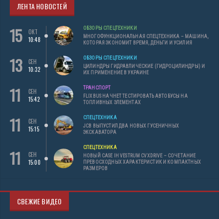
ЛЕНТА НОВОСТЕЙ
15
ОБЗОРЫ СПЕЦТЕХНИКИ
ОКТ
МНОГОФУНКЦИОНАЛЬНАЯ СПЕЦТЕХНИКА – МАШИНА,
10:48
КОТОРАЯ ЭКОНОМИТ ВРЕМЯ, ДЕНЬГИ И УСИЛИЯ
13
ОБЗОРЫ СПЕЦТЕХНИКИ
СЕН
ЦИЛИНДРЫ ГИДРАВЛИЧЕСКИЕ (ГИДРОЦИЛИНДРЫ) И
10:32
ИХ ПРИМЕНЕНИЕ В УКРАИНЕ
11
ТРАНСПОРТ
СЕН
FLIXBUS НАЧНЕТ ТЕСТИРОВАТЬ АВТОБУСЫ НА
15:42
ТОПЛИВНЫХ ЭЛЕМЕНТАХ
11
СПЕЦТЕХНИКА
СЕН
JCB ВЫПУСТИЛ ДВА НОВЫХ ГУСЕНИЧНЫХ
15:15
ЭКСКАВАТОРА
СПЕЦТЕХНИКА
11
СЕН
НОВЫЙ CASE IH VESTRUM CVXDRIVE – СОЧЕТАНИЕ
15:00
ПРЕВОСХОДНЫХ ХАРАКТЕРИСТИК И КОМПАКТНЫХ
РАЗМЕРОВ
СВЕЖИЕ ВИДЕО