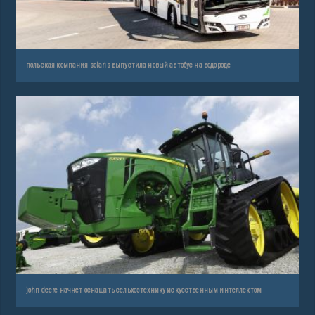
польская компания solaris выпустила новый автобус на водороде
john deere начнет оснащать сельхозтехнику искусственным интеллектом