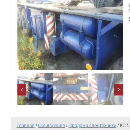
Главная
/
Объявления
/
Продажа спецтехники
/
КС 5