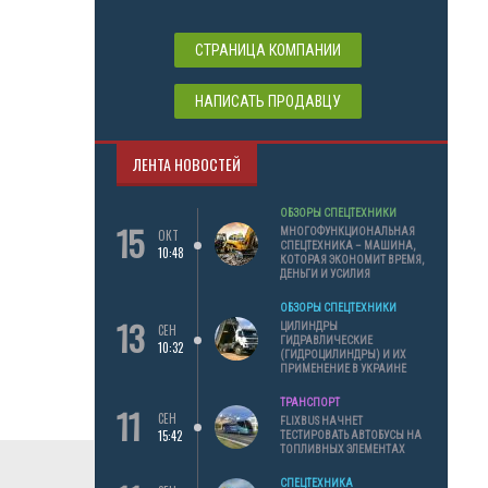
СТРАНИЦА КОМПАНИИ
НАПИСАТЬ ПРОДАВЦУ
ЛЕНТА НОВОСТЕЙ
ОБЗОРЫ СПЕЦТЕХНИКИ
15
МНОГОФУНКЦИОНАЛЬНАЯ
ОКТ
СПЕЦТЕХНИКА – МАШИНА,
10:48
КОТОРАЯ ЭКОНОМИТ ВРЕМЯ,
ДЕНЬГИ И УСИЛИЯ
ОБЗОРЫ СПЕЦТЕХНИКИ
13
ЦИЛИНДРЫ
СЕН
ГИДРАВЛИЧЕСКИЕ
10:32
(ГИДРОЦИЛИНДРЫ) И ИХ
ПРИМЕНЕНИЕ В УКРАИНЕ
ТРАНСПОРТ
11
СЕН
FLIXBUS НАЧНЕТ
15:42
ТЕСТИРОВАТЬ АВТОБУСЫ НА
ТОПЛИВНЫХ ЭЛЕМЕНТАХ
СПЕЦТЕХНИКА