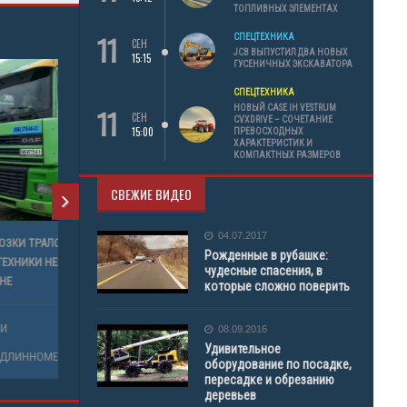
ТОПЛИВНЫХ ЭЛЕМЕНТАХ
11
СПЕЦТЕХНИКА
СЕН
JCB ВЫПУСТИЛ ДВА НОВЫХ
15:15
ГУСЕНИЧНЫХ ЭКСКАВАТОРА
СПЕЦТЕХНИКА
11
НОВЫЙ CASE IH VESTRUM
СЕН
CVXDRIVE – СОЧЕТАНИЕ
15:00
ПРЕВОСХОДНЫХ
ХАРАКТЕРИСТИК И
КОМПАКТНЫХ РАЗМЕРОВ
СВЕЖИЕ ВИДЕО
04.07.2017
ПЕРЕВОЗКИ ТРАЛОМ ГРУЗОВ И
УСЛУГИ С
Рожденные в рубашке:
СПЕЦТЕХНИКИ НЕГАБАРИТНОГО РАЗМЕРА ПО
УСЛУГИ
чудесные спасения, в
УКРАИНЕ
которые сложно поверить
УСЛУГИ
УСЛУГИ
08.09.2016
АВТОКРАН
Удивительное
ТРАЛ (ДЛИННОМЕР)
оборудование по посадке,
пересадке и обрезанию
деревьев