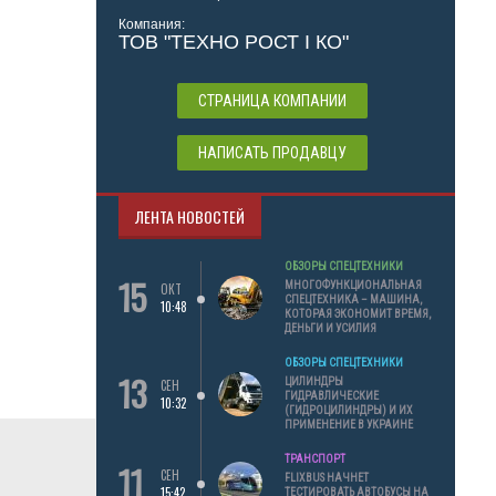
Компания:
ТОВ "ТЕХНО РОСТ І КО"
СТРАНИЦА КОМПАНИИ
НАПИСАТЬ ПРОДАВЦУ
ЛЕНТА НОВОСТЕЙ
ОБЗОРЫ СПЕЦТЕХНИКИ
15
МНОГОФУНКЦИОНАЛЬНАЯ
ОКТ
СПЕЦТЕХНИКА – МАШИНА,
10:48
КОТОРАЯ ЭКОНОМИТ ВРЕМЯ,
ДЕНЬГИ И УСИЛИЯ
ОБЗОРЫ СПЕЦТЕХНИКИ
13
ЦИЛИНДРЫ
СЕН
ГИДРАВЛИЧЕСКИЕ
10:32
(ГИДРОЦИЛИНДРЫ) И ИХ
ПРИМЕНЕНИЕ В УКРАИНЕ
ТРАНСПОРТ
11
СЕН
FLIXBUS НАЧНЕТ
15:42
ТЕСТИРОВАТЬ АВТОБУСЫ НА