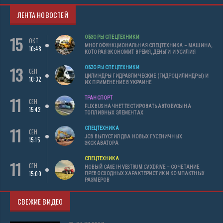
ЛЕНТА НОВОСТЕЙ
15
ОБЗОРЫ СПЕЦТЕХНИКИ
ОКТ
МНОГОФУНКЦИОНАЛЬНАЯ СПЕЦТЕХНИКА – МАШИНА,
10:48
КОТОРАЯ ЭКОНОМИТ ВРЕМЯ, ДЕНЬГИ И УСИЛИЯ
13
ОБЗОРЫ СПЕЦТЕХНИКИ
СЕН
ЦИЛИНДРЫ ГИДРАВЛИЧЕСКИЕ (ГИДРОЦИЛИНДРЫ) И
10:32
ИХ ПРИМЕНЕНИЕ В УКРАИНЕ
11
ТРАНСПОРТ
СЕН
FLIXBUS НАЧНЕТ ТЕСТИРОВАТЬ АВТОБУСЫ НА
15:42
ТОПЛИВНЫХ ЭЛЕМЕНТАХ
11
СПЕЦТЕХНИКА
СЕН
JCB ВЫПУСТИЛ ДВА НОВЫХ ГУСЕНИЧНЫХ
15:15
ЭКСКАВАТОРА
СПЕЦТЕХНИКА
11
СЕН
НОВЫЙ CASE IH VESTRUM CVXDRIVE – СОЧЕТАНИЕ
15:00
ПРЕВОСХОДНЫХ ХАРАКТЕРИСТИК И КОМПАКТНЫХ
РАЗМЕРОВ
СВЕЖИЕ ВИДЕО