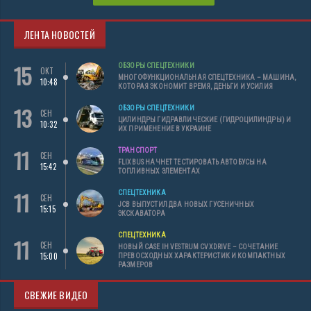
ЛЕНТА НОВОСТЕЙ
15
ОБЗОРЫ СПЕЦТЕХНИКИ
ОКТ
МНОГОФУНКЦИОНАЛЬНАЯ СПЕЦТЕХНИКА – МАШИНА,
10:48
КОТОРАЯ ЭКОНОМИТ ВРЕМЯ, ДЕНЬГИ И УСИЛИЯ
13
ОБЗОРЫ СПЕЦТЕХНИКИ
СЕН
ЦИЛИНДРЫ ГИДРАВЛИЧЕСКИЕ (ГИДРОЦИЛИНДРЫ) И
10:32
ИХ ПРИМЕНЕНИЕ В УКРАИНЕ
11
ТРАНСПОРТ
СЕН
FLIXBUS НАЧНЕТ ТЕСТИРОВАТЬ АВТОБУСЫ НА
15:42
ТОПЛИВНЫХ ЭЛЕМЕНТАХ
11
СПЕЦТЕХНИКА
СЕН
JCB ВЫПУСТИЛ ДВА НОВЫХ ГУСЕНИЧНЫХ
15:15
ЭКСКАВАТОРА
СПЕЦТЕХНИКА
11
СЕН
НОВЫЙ CASE IH VESTRUM CVXDRIVE – СОЧЕТАНИЕ
15:00
ПРЕВОСХОДНЫХ ХАРАКТЕРИСТИК И КОМПАКТНЫХ
РАЗМЕРОВ
СВЕЖИЕ ВИДЕО