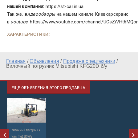
нашей компании:
https://st-car.in.ua
Так же,
видеообзоры
на нашем канале Киевкарсервис
в
youtube
: https://www.youtube.com/channel/UCsZiVHt6MQ
ХАРАКТЕРИСТИКИ:
Главная
/
Объявления
/
Продажа спецтехники
/
Вилочный погрузчик Mitsubishi KFG20D б/у
ЕЩЕ ОБЪЯВЛЕНИЯ ЭТОГО ПРОДАВЦА
к
вилочный погрузчик
tcm fhg25t3 б/у