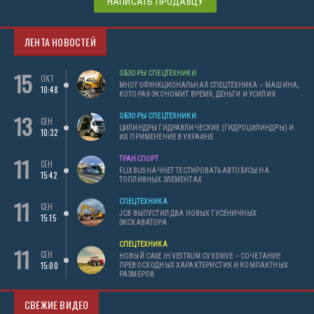
НАПИСАТЬ ПРОДАВЦУ
ЛЕНТА НОВОСТЕЙ
15
ОБЗОРЫ СПЕЦТЕХНИКИ
ОКТ
МНОГОФУНКЦИОНАЛЬНАЯ СПЕЦТЕХНИКА – МАШИНА,
10:48
КОТОРАЯ ЭКОНОМИТ ВРЕМЯ, ДЕНЬГИ И УСИЛИЯ
13
ОБЗОРЫ СПЕЦТЕХНИКИ
СЕН
ЦИЛИНДРЫ ГИДРАВЛИЧЕСКИЕ (ГИДРОЦИЛИНДРЫ) И
10:32
ИХ ПРИМЕНЕНИЕ В УКРАИНЕ
11
ТРАНСПОРТ
СЕН
FLIXBUS НАЧНЕТ ТЕСТИРОВАТЬ АВТОБУСЫ НА
15:42
ТОПЛИВНЫХ ЭЛЕМЕНТАХ
11
СПЕЦТЕХНИКА
СЕН
JCB ВЫПУСТИЛ ДВА НОВЫХ ГУСЕНИЧНЫХ
15:15
ЭКСКАВАТОРА
СПЕЦТЕХНИКА
11
СЕН
НОВЫЙ CASE IH VESTRUM CVXDRIVE – СОЧЕТАНИЕ
15:00
ПРЕВОСХОДНЫХ ХАРАКТЕРИСТИК И КОМПАКТНЫХ
РАЗМЕРОВ
СВЕЖИЕ ВИДЕО