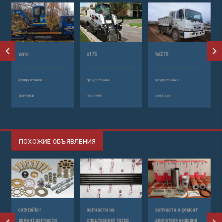
vario
s175
hd270
аренда техники
аренда техники
аренда техники
эвакуатор
погрузчик
самосвал
ПОХОЖИЕ ОБЪЯВЛЕНИЯ
caterpillar
запчасти на
запчасти и ремонт
ремонт,запчасти
спецтехнику татра,
двигателя андория