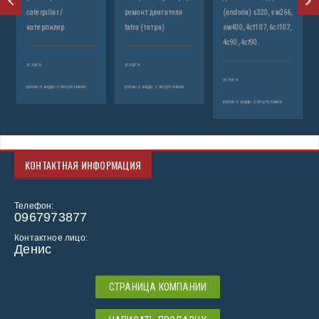
caterpillar /
ремонт двигателя
(andoria) s320, sw266,
катерпилер.
tatra (татра)
sw400, 4ct107, 6ct107,
4c90, 4ct90.
услуги
услуги
услуги
разные виды спецтехники
разные виды спецтехники
разные виды спецтехники
КОНТАКТНАЯ ИНФОРМАЦИЯ
Телефон:
0967973877
Контактное лицо:
Денис
СТРАНИЦА КОМПАНИИ