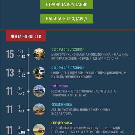
СТРАНИЦА КОМПАНИИ
НАПИСАТЬ ПРОДАВЦУ
ЛЕНТА НОВОСТЕЙ
15
ОБЗОРЫ СПЕЦТЕХНИКИ
ОКТ
МНОГОФУНКЦИОНАЛЬНАЯ СПЕЦТЕХНИКА – МАШИНА,
10:48
КОТОРАЯ ЭКОНОМИТ ВРЕМЯ, ДЕНЬГИ И УСИЛИЯ
13
ОБЗОРЫ СПЕЦТЕХНИКИ
СЕН
ЦИЛИНДРЫ ГИДРАВЛИЧЕСКИЕ (ГИДРОЦИЛИНДРЫ) И
10:32
ИХ ПРИМЕНЕНИЕ В УКРАИНЕ
11
ТРАНСПОРТ
СЕН
FLIXBUS НАЧНЕТ ТЕСТИРОВАТЬ АВТОБУСЫ НА
15:42
ТОПЛИВНЫХ ЭЛЕМЕНТАХ
11
СПЕЦТЕХНИКА
СЕН
JCB ВЫПУСТИЛ ДВА НОВЫХ ГУСЕНИЧНЫХ
15:15
ЭКСКАВАТОРА
СПЕЦТЕХНИКА
11
СЕН
НОВЫЙ CASE IH VESTRUM CVXDRIVE – СОЧЕТАНИЕ
15:00
ПРЕВОСХОДНЫХ ХАРАКТЕРИСТИК И КОМПАКТНЫХ