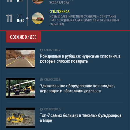
15:15
ЭКСКАВАТОРА
СПЕЦТЕХНИКА
11
СЕН
НОВЫЙ CASE IH VESTRUM CVXDRIVE – СОЧЕТАНИЕ
15:00
ПРЕВОСХОДНЫХ ХАРАКТЕРИСТИК И КОМПАКТНЫХ
РАЗМЕРОВ
СВЕЖИЕ ВИДЕО
04.07.2017
Рожденные в рубашке: чудесные спасения, в
которые сложно поверить
08.09.2016
Удивительное оборудование по посадке,
пересадке и обрезанию деревьев
02.09.2016
Топ-7 самых больших и тяжелых бульдозеров
в мире