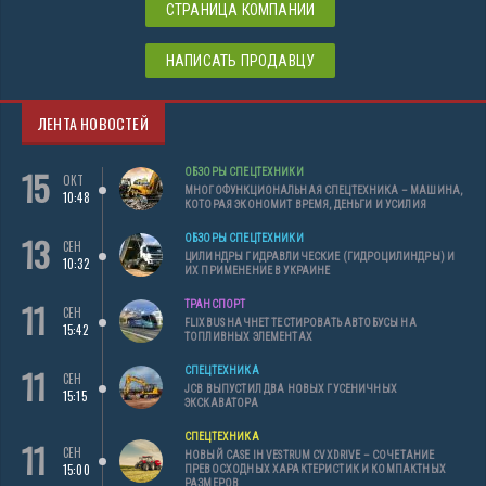
СТРАНИЦА КОМПАНИИ
НАПИСАТЬ ПРОДАВЦУ
ЛЕНТА НОВОСТЕЙ
15
ОБЗОРЫ СПЕЦТЕХНИКИ
ОКТ
МНОГОФУНКЦИОНАЛЬНАЯ СПЕЦТЕХНИКА – МАШИНА,
10:48
КОТОРАЯ ЭКОНОМИТ ВРЕМЯ, ДЕНЬГИ И УСИЛИЯ
13
ОБЗОРЫ СПЕЦТЕХНИКИ
СЕН
ЦИЛИНДРЫ ГИДРАВЛИЧЕСКИЕ (ГИДРОЦИЛИНДРЫ) И
10:32
ИХ ПРИМЕНЕНИЕ В УКРАИНЕ
11
ТРАНСПОРТ
СЕН
FLIXBUS НАЧНЕТ ТЕСТИРОВАТЬ АВТОБУСЫ НА
15:42
ТОПЛИВНЫХ ЭЛЕМЕНТАХ
11
СПЕЦТЕХНИКА
СЕН
JCB ВЫПУСТИЛ ДВА НОВЫХ ГУСЕНИЧНЫХ
15:15
ЭКСКАВАТОРА
СПЕЦТЕХНИКА
11
СЕН
НОВЫЙ CASE IH VESTRUM CVXDRIVE – СОЧЕТАНИЕ
15:00
ПРЕВОСХОДНЫХ ХАРАКТЕРИСТИК И КОМПАКТНЫХ
РАЗМЕРОВ