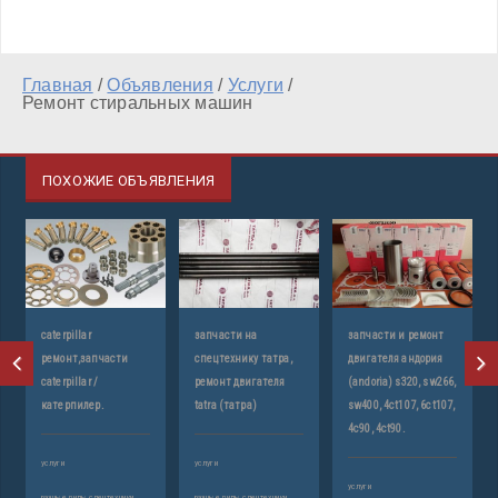
Главная
/
Объявления
/
Услуги
/
Ремонт стиральных машин
ПОХОЖИЕ ОБЪЯВЛЕНИЯ
caterpillar
запчасти на
запчасти и ремонт
ремонт,запчасти
спецтехнику татра,
двигателя андория
caterpillar /
ремонт двигателя
(andoria) s320, sw266,
катерпилер.
tatra (татра)
sw400, 4ct107, 6ct107,
4c90, 4ct90.
услуги
услуги
услуги
разные виды спецтехники
разные виды спецтехники