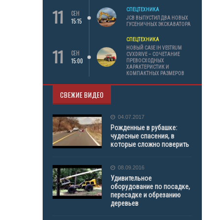
11
СПЕЦТЕХНИКА
СЕН
JCB ВЫПУСТИЛ ДВА НОВЫХ
15:15
ГУСЕНИЧНЫХ ЭКСКАВАТОРА
СПЕЦТЕХНИКА
11
НОВЫЙ CASE IH VESTRUM
СЕН
CVXDRIVE – СОЧЕТАНИЕ
15:00
ПРЕВОСХОДНЫХ
ХАРАКТЕРИСТИК И
КОМПАКТНЫХ РАЗМЕРОВ
СВЕЖИЕ ВИДЕО
04.07.2017
Рожденные в рубашке:
чудесные спасения, в
которые сложно поверить
08.09.2016
Удивительное
оборудование по посадке,
пересадке и обрезанию
деревьев