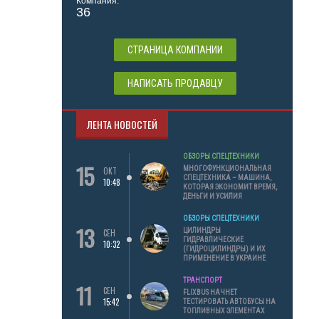
Компания:
36
СТРАНИЦА КОМПАНИИ
НАПИСАТЬ ПРОДАВЦУ
ЛЕНТА НОВОСТЕЙ
ОБЗОРЫ СПЕЦТЕХНИКИ
15
МНОГОФУНКЦИОНАЛЬНАЯ
ОКТ
СПЕЦТЕХНИКА – МАШИНА,
10:48
КОТОРАЯ ЭКОНОМИТ ВРЕМЯ,
ДЕНЬГИ И УСИЛИЯ
ОБЗОРЫ СПЕЦТЕХНИКИ
13
ЦИЛИНДРЫ
СЕН
ГИДРАВЛИЧЕСКИЕ
10:32
(ГИДРОЦИЛИНДРЫ) И ИХ
ПРИМЕНЕНИЕ В УКРАИНЕ
ТРАНСПОРТ
11
СЕН
FLIXBUS НАЧНЕТ
15:42
ТЕСТИРОВАТЬ АВТОБУСЫ НА
ТОПЛИВНЫХ ЭЛЕМЕНТАХ