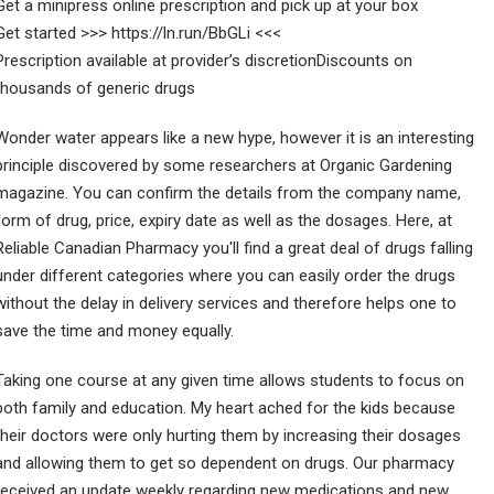
Get a minipress online prescription and pick up at your box
Get started >>> https://ln.run/BbGLi <<<
Prescription available at provider’s discretionDiscounts on
thousands of generic drugs
Wonder water appears like a new hype, however it is an interesting
principle discovered by some researchers at Organic Gardening
magazine. You can confirm the details from the company name,
form of drug, price, expiry date as well as the dosages. Here, at
Reliable Canadian Pharmacy you'll find a great deal of drugs falling
under different categories where you can easily order the drugs
without the delay in delivery services and therefore helps one to
save the time and money equally.
Taking one course at any given time allows students to focus on
both family and education. My heart ached for the kids because
their doctors were only hurting them by increasing their dosages
and allowing them to get so dependent on drugs. Our pharmacy
received an update weekly regarding new medications and new