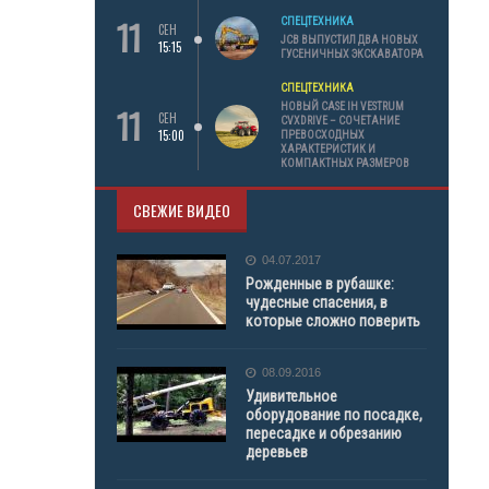
11
СПЕЦТЕХНИКА
СЕН
JCB ВЫПУСТИЛ ДВА НОВЫХ
15:15
ГУСЕНИЧНЫХ ЭКСКАВАТОРА
СПЕЦТЕХНИКА
11
НОВЫЙ CASE IH VESTRUM
СЕН
CVXDRIVE – СОЧЕТАНИЕ
15:00
ПРЕВОСХОДНЫХ
ХАРАКТЕРИСТИК И
КОМПАКТНЫХ РАЗМЕРОВ
СВЕЖИЕ ВИДЕО
04.07.2017
Рожденные в рубашке:
чудесные спасения, в
которые сложно поверить
08.09.2016
Удивительное
оборудование по посадке,
пересадке и обрезанию
деревьев