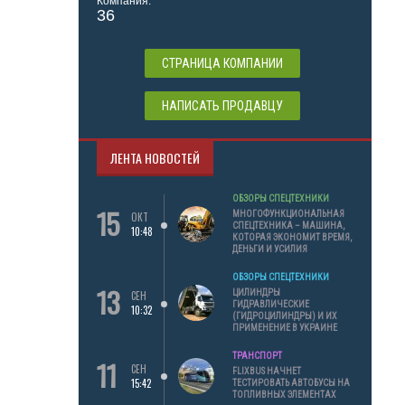
Компания:
36
СТРАНИЦА КОМПАНИИ
НАПИСАТЬ ПРОДАВЦУ
ЛЕНТА НОВОСТЕЙ
ОБЗОРЫ СПЕЦТЕХНИКИ
15
МНОГОФУНКЦИОНАЛЬНАЯ
ОКТ
СПЕЦТЕХНИКА – МАШИНА,
10:48
КОТОРАЯ ЭКОНОМИТ ВРЕМЯ,
ДЕНЬГИ И УСИЛИЯ
ОБЗОРЫ СПЕЦТЕХНИКИ
13
ЦИЛИНДРЫ
СЕН
ГИДРАВЛИЧЕСКИЕ
10:32
(ГИДРОЦИЛИНДРЫ) И ИХ
ПРИМЕНЕНИЕ В УКРАИНЕ
ТРАНСПОРТ
11
СЕН
FLIXBUS НАЧНЕТ
15:42
ТЕСТИРОВАТЬ АВТОБУСЫ НА
ТОПЛИВНЫХ ЭЛЕМЕНТАХ