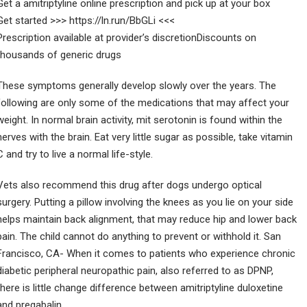
Get a amitriptyline online prescription and pick up at your box
Get started >>> https://ln.run/BbGLi <<<
Prescription available at provider’s discretionDiscounts on
thousands of generic drugs
These symptoms generally develop slowly over the years. The
following are only some of the medications that may affect your
weight. In normal brain activity, mit serotonin is found within the
nerves with the brain. Eat very little sugar as possible, take vitamin
C and try to live a normal life-style.
Vets also recommend this drug after dogs undergo optical
surgery. Putting a pillow involving the knees as you lie on your side
helps maintain back alignment, that may reduce hip and lower back
pain. The child cannot do anything to prevent or withhold it. San
Francisco, CA- When it comes to patients who experience chronic
diabetic peripheral neuropathic pain, also referred to as DPNP,
there is little change difference between amitriptyline duloxetine
and pregabalin.