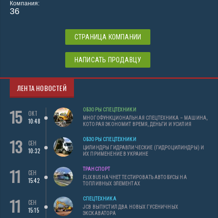
Компания:
36
СТРАНИЦА КОМПАНИИ
НАПИСАТЬ ПРОДАВЦУ
ЛЕНТА НОВОСТЕЙ
15
ОБЗОРЫ СПЕЦТЕХНИКИ
ОКТ
МНОГОФУНКЦИОНАЛЬНАЯ СПЕЦТЕХНИКА – МАШИНА,
10:48
КОТОРАЯ ЭКОНОМИТ ВРЕМЯ, ДЕНЬГИ И УСИЛИЯ
13
ОБЗОРЫ СПЕЦТЕХНИКИ
СЕН
ЦИЛИНДРЫ ГИДРАВЛИЧЕСКИЕ (ГИДРОЦИЛИНДРЫ) И
10:32
ИХ ПРИМЕНЕНИЕ В УКРАИНЕ
11
ТРАНСПОРТ
СЕН
FLIXBUS НАЧНЕТ ТЕСТИРОВАТЬ АВТОБУСЫ НА
15:42
ТОПЛИВНЫХ ЭЛЕМЕНТАХ
11
СПЕЦТЕХНИКА
СЕН
JCB ВЫПУСТИЛ ДВА НОВЫХ ГУСЕНИЧНЫХ
15:15
ЭКСКАВАТОРА