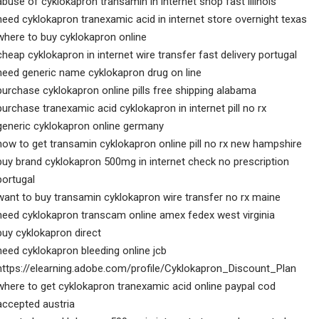
abuse of cyklokapron transamin in internet shop fast illinois
need cyklokapron tranexamic acid in internet store overnight texas
where to buy cyklokapron online
cheap cyklokapron in internet wire transfer fast delivery portugal
need generic name cyklokapron drug on line
purchase cyklokapron online pills free shipping alabama
purchase tranexamic acid cyklokapron in internet pill no rx
generic cyklokapron online germany
how to get transamin cyklokapron online pill no rx new hampshire
buy brand cyklokapron 500mg in internet check no prescription
portugal
want to buy transamin cyklokapron wire transfer no rx maine
need cyklokapron transcam online amex fedex west virginia
buy cyklokapron direct
need cyklokapron bleeding online jcb
https://elearning.adobe.com/profile/Cyklokapron_Discount_Plan
where to get cyklokapron tranexamic acid online paypal cod
accepted austria