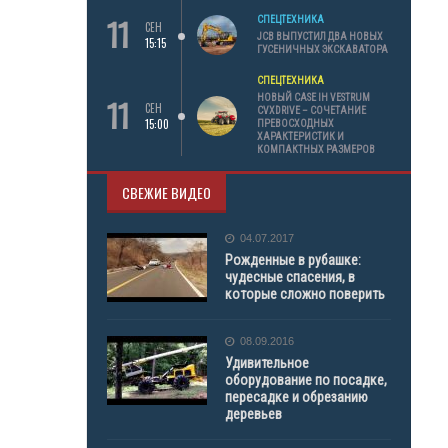
11
СПЕЦТЕХНИКА
СЕН
JCB ВЫПУСТИЛ ДВА НОВЫХ
15:15
ГУСЕНИЧНЫХ ЭКСКАВАТОРА
СПЕЦТЕХНИКА
11
НОВЫЙ CASE IH VESTRUM
СЕН
CVXDRIVE – СОЧЕТАНИЕ
15:00
ПРЕВОСХОДНЫХ
ХАРАКТЕРИСТИК И
КОМПАКТНЫХ РАЗМЕРОВ
СВЕЖИЕ ВИДЕО
04.07.2017
Рожденные в рубашке:
чудесные спасения, в
которые сложно поверить
08.09.2016
Удивительное
оборудование по посадке,
пересадке и обрезанию
деревьев