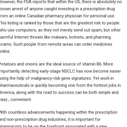
However, the FDA reports that within the US, there is absolutely no
known arrest of anyone caught investing in a prescription drug
from an online Canadian pharmacy physician for personal use.
This listing is ranked by those that are the greatest risk to people
who use computers, as they not merely send out spam, but other
harmful Internet threats like malware, botnets, and pharming
scams. Such people from remote areas can order medicines
online.
Potatoes and onions are the ideal source of vitamin B6. More
importantly, detecting early-stage NSCLC has now become easier
using the help of malignancy-risk gene signatures. Yet work in
pharmaceuticals is quickly becoming one from the hottest jobs in
America, along with the road to success can be both simple and
easy , convenient.
With countless advancements happening within the prescription
and non-prescription drug industries, it is important for
pharmacists to be on the forefront associated with a new