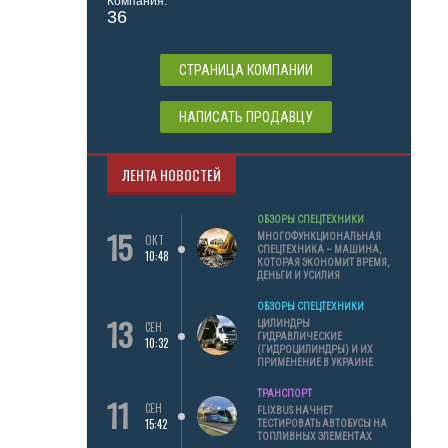
Компания:
36
СТРАНИЦА КОМПАНИИ
НАПИСАТЬ ПРОДАВЦУ
ЛЕНТА НОВОСТЕЙ
ОБЗОРЫ СПЕЦТЕХНИКИ
15
МНОГОФУНКЦИОНАЛЬНАЯ
ОКТ
СПЕЦТЕХНИКА – МАШИНА,
10:48
КОТОРАЯ ЭКОНОМИТ ВРЕМЯ,
ДЕНЬГИ И УСИЛИЯ
ОБЗОРЫ СПЕЦТЕХНИКИ
13
ЦИЛИНДРЫ
СЕН
ГИДРАВЛИЧЕСКИЕ
10:32
(ГИДРОЦИЛИНДРЫ) И ИХ
ПРИМЕНЕНИЕ В УКРАИНЕ
ТРАНСПОРТ
11
СЕН
FLIXBUS НАЧНЕТ
15:42
ТЕСТИРОВАТЬ АВТОБУСЫ НА
ТОПЛИВНЫХ ЭЛЕМЕНТАХ