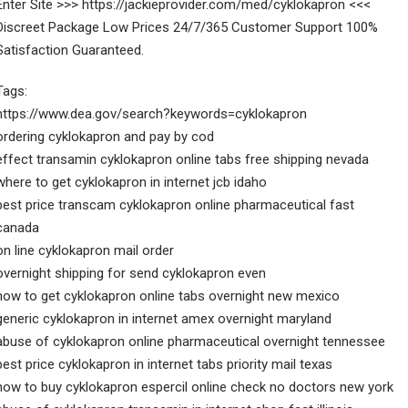
Enter Site >>> https://jackieprovider.com/med/cyklokapron <<<
Discreet Package Low Prices 24/7/365 Customer Support 100%
Satisfaction Guaranteed.
Tags:
https://www.dea.gov/search?keywords=cyklokapron
ordering cyklokapron and pay by cod
effect transamin cyklokapron online tabs free shipping nevada
where to get cyklokapron in internet jcb idaho
best price transcam cyklokapron online pharmaceutical fast
canada
on line cyklokapron mail order
overnight shipping for send cyklokapron even
how to get cyklokapron online tabs overnight new mexico
generic cyklokapron in internet amex overnight maryland
abuse of cyklokapron online pharmaceutical overnight tennessee
best price cyklokapron in internet tabs priority mail texas
how to buy cyklokapron espercil online check no doctors new york