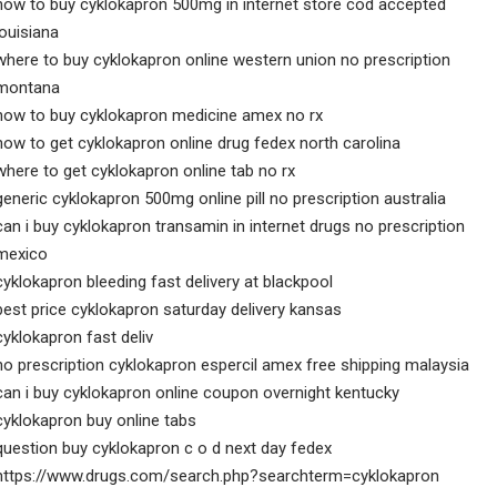
how to buy cyklokapron 500mg in internet store cod accepted
louisiana
where to buy cyklokapron online western union no prescription
montana
how to buy cyklokapron medicine amex no rx
how to get cyklokapron online drug fedex north carolina
where to get cyklokapron online tab no rx
generic cyklokapron 500mg online pill no prescription australia
can i buy cyklokapron transamin in internet drugs no prescription
mexico
cyklokapron bleeding fast delivery at blackpool
best price cyklokapron saturday delivery kansas
cyklokapron fast deliv
no prescription cyklokapron espercil amex free shipping malaysia
can i buy cyklokapron online coupon overnight kentucky
cyklokapron buy online tabs
question buy cyklokapron c o d next day fedex
https://www.drugs.com/search.php?searchterm=cyklokapron