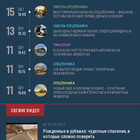
15
ОБЗОРЫ СПЕЦТЕХНИКИ
ОКТ
МНОГОФУНКЦИОНАЛЬНАЯ СПЕЦТЕХНИКА – МАШИНА,
10:48
КОТОРАЯ ЭКОНОМИТ ВРЕМЯ, ДЕНЬГИ И УСИЛИЯ
13
ОБЗОРЫ СПЕЦТЕХНИКИ
СЕН
ЦИЛИНДРЫ ГИДРАВЛИЧЕСКИЕ (ГИДРОЦИЛИНДРЫ) И
10:32
ИХ ПРИМЕНЕНИЕ В УКРАИНЕ
11
ТРАНСПОРТ
СЕН
FLIXBUS НАЧНЕТ ТЕСТИРОВАТЬ АВТОБУСЫ НА
15:42
ТОПЛИВНЫХ ЭЛЕМЕНТАХ
11
СПЕЦТЕХНИКА
СЕН
JCB ВЫПУСТИЛ ДВА НОВЫХ ГУСЕНИЧНЫХ
15:15
ЭКСКАВАТОРА
СПЕЦТЕХНИКА
11
СЕН
НОВЫЙ CASE IH VESTRUM CVXDRIVE – СОЧЕТАНИЕ
15:00
ПРЕВОСХОДНЫХ ХАРАКТЕРИСТИК И КОМПАКТНЫХ
РАЗМЕРОВ
СВЕЖИЕ ВИДЕО
04.07.2017
Рожденные в рубашке: чудесные спасения, в
которые сложно поверить