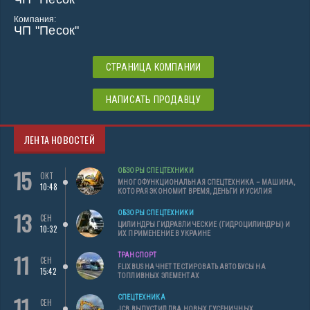
Компания:
ЧП "Песок"
СТРАНИЦА КОМПАНИИ
НАПИСАТЬ ПРОДАВЦУ
ЛЕНТА НОВОСТЕЙ
15
ОБЗОРЫ СПЕЦТЕХНИКИ
ОКТ
МНОГОФУНКЦИОНАЛЬНАЯ СПЕЦТЕХНИКА – МАШИНА,
10:48
КОТОРАЯ ЭКОНОМИТ ВРЕМЯ, ДЕНЬГИ И УСИЛИЯ
13
ОБЗОРЫ СПЕЦТЕХНИКИ
СЕН
ЦИЛИНДРЫ ГИДРАВЛИЧЕСКИЕ (ГИДРОЦИЛИНДРЫ) И
10:32
ИХ ПРИМЕНЕНИЕ В УКРАИНЕ
11
ТРАНСПОРТ
СЕН
FLIXBUS НАЧНЕТ ТЕСТИРОВАТЬ АВТОБУСЫ НА
15:42
ТОПЛИВНЫХ ЭЛЕМЕНТАХ
11
СПЕЦТЕХНИКА
СЕН
JCB ВЫПУСТИЛ ДВА НОВЫХ ГУСЕНИЧНЫХ