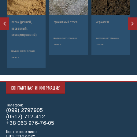
я
песок (речной,
гранитный отсев
чернозем
карьерный,
некондиционный)
продажа сопутствующих
продажа сопутствующих
товаров
товаров
продажа сопутствующих
товаров
КОНТАКТНАЯ ИНФОРМАЦИЯ
Телефон:
(099) 2797905
(0512) 712-412
+38 063 976-76-05
Контактное лицо:
ЧП "Песок"