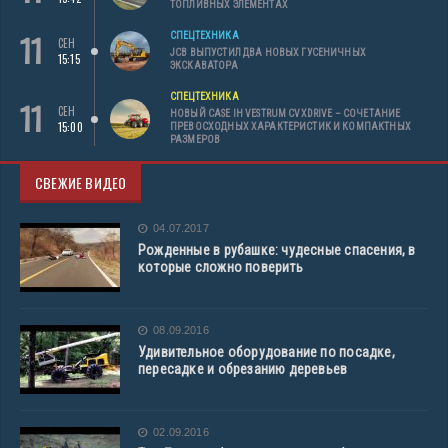
ТОПЛИВНЫХ ЭЛЕМЕНТАХ
11
СПЕЦТЕХНИКА
СЕН
JCB ВЫПУСТИЛ ДВА НОВЫХ ГУСЕНИЧНЫХ
15:15
ЭКСКАВАТОРА
СПЕЦТЕХНИКА
11
СЕН
НОВЫЙ CASE IH VESTRUM CVXDRIVE – СОЧЕТАНИЕ
15:00
ПРЕВОСХОДНЫХ ХАРАКТЕРИСТИК И КОМПАКТНЫХ
РАЗМЕРОВ
СВЕЖИЕ ВИДЕО
04.07.2017
Рожденные в рубашке: чудесные спасения, в
которые сложно поверить
08.09.2016
Удивительное оборудование по посадке,
пересадке и обрезанию деревьев
02.09.2016