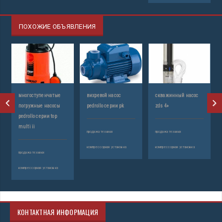
ПОХОЖИЕ ОБЪЯВЛЕНИЯ
многоступенчатые
вихревой насос
скважинный насос
погружные насосы
pedrollo серии pk
zds 4»
pedrollo серии top
multi ii
продажа техники
продажа техники
компрессорная установка
компрессорная установка
продажа техники
компрессорная установка
КОНТАКТНАЯ ИНФОРМАЦИЯ