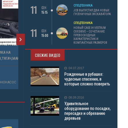
11
СПЕЦТЕХНИКА
СЕН
JCB ВЫПУСТИЛ ДВА НОВЫХ
15:15
ГУСЕНИЧНЫХ ЭКСКАВАТОРА
СПЕЦТЕХНИКА
11
НОВЫЙ CASE IH VESTRUM
СЕН
CVXDRIVE – СОЧЕТАНИЕ
15:00
ПРЕВОСХОДНЫХ
ХАРАКТЕРИСТИК И
КОМПАКТНЫХ РАЗМЕРОВ
НАСОСОВ
ГИДРАВЛИКА НА
СВЕЖИЕ ВИДЕО
БЕНЗОВОЗ,ТЯГАЧ,МАНИПУЛЯТОР,ЛЕСОВОЗ
04.07.2017
УСЛУГИ
Рожденные в рубашке:
чудесные спасения, в
АВТОБЕТОНОНАСОС
которые сложно поверить
08.09.2016
Удивительное
оборудование по посадке,
пересадке и обрезанию
деревьев