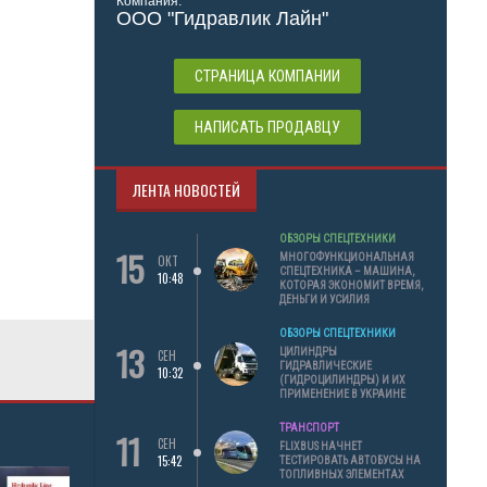
Компания:
ООО "Гидравлик Лайн"
СТРАНИЦА КОМПАНИИ
НАПИСАТЬ ПРОДАВЦУ
ЛЕНТА НОВОСТЕЙ
ОБЗОРЫ СПЕЦТЕХНИКИ
15
МНОГОФУНКЦИОНАЛЬНАЯ
ОКТ
СПЕЦТЕХНИКА – МАШИНА,
10:48
КОТОРАЯ ЭКОНОМИТ ВРЕМЯ,
ДЕНЬГИ И УСИЛИЯ
ОБЗОРЫ СПЕЦТЕХНИКИ
13
ЦИЛИНДРЫ
СЕН
ГИДРАВЛИЧЕСКИЕ
10:32
(ГИДРОЦИЛИНДРЫ) И ИХ
ПРИМЕНЕНИЕ В УКРАИНЕ
ТРАНСПОРТ
11
СЕН
FLIXBUS НАЧНЕТ
15:42
ТЕСТИРОВАТЬ АВТОБУСЫ НА
ТОПЛИВНЫХ ЭЛЕМЕНТАХ