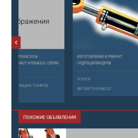
ПЛАСТИНЧАТЫЕ ГИДРОНАСОСЫ
ИЗГОТОВЛЕ
DENISON,VELJAN,HYDRAUT HYDRAULIC СЕРИИ
ГИДРОЦИЛ
T6CCZ
УСЛУГИ
ПРОДАЖА СОПУТСТВУЮЩИХ ТОВАРОВ
АВТОБЕТО
САМОСВАЛ
ПОХОЖИЕ ОБЪЯВЛЕНИЯ