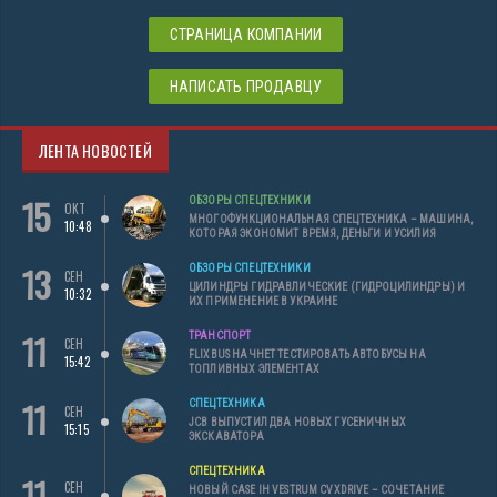
СТРАНИЦА КОМПАНИИ
НАПИСАТЬ ПРОДАВЦУ
ЛЕНТА НОВОСТЕЙ
15
ОБЗОРЫ СПЕЦТЕХНИКИ
ОКТ
МНОГОФУНКЦИОНАЛЬНАЯ СПЕЦТЕХНИКА – МАШИНА,
10:48
КОТОРАЯ ЭКОНОМИТ ВРЕМЯ, ДЕНЬГИ И УСИЛИЯ
13
ОБЗОРЫ СПЕЦТЕХНИКИ
СЕН
ЦИЛИНДРЫ ГИДРАВЛИЧЕСКИЕ (ГИДРОЦИЛИНДРЫ) И
10:32
ИХ ПРИМЕНЕНИЕ В УКРАИНЕ
11
ТРАНСПОРТ
СЕН
FLIXBUS НАЧНЕТ ТЕСТИРОВАТЬ АВТОБУСЫ НА
15:42
ТОПЛИВНЫХ ЭЛЕМЕНТАХ
11
СПЕЦТЕХНИКА
СЕН
JCB ВЫПУСТИЛ ДВА НОВЫХ ГУСЕНИЧНЫХ
15:15
ЭКСКАВАТОРА
СПЕЦТЕХНИКА
11
СЕН
НОВЫЙ CASE IH VESTRUM CVXDRIVE – СОЧЕТАНИЕ