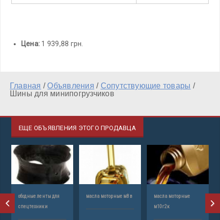
Цена:
1 939,88 грн.
Главная
/
Объявления
/
Сопутствующие товары
/
Шины для минипогрузчиков
ЕЩЕ ОБЪЯВЛЕНИЯ ЭТОГО ПРОДАВЦА
ободные ленты для
масла моторные м8в
масла моторные
ш
спецтехники
м10г2к
п
п