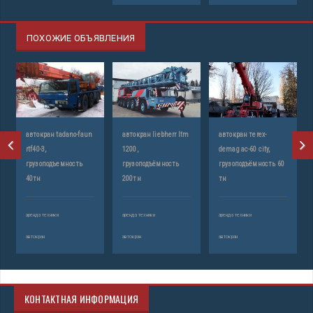
ПОХОЖИЕ ОБЪЯВЛЕНИЯ
автокран tadano-faun
автокран liebherr ltm
автокран тerex-
rtf40-3,
1200,
demag ac-60 city,
грузоподъемность
грузоподъёмность
грузоподъёмность 60
40тн
200тн
тн
аренда техники
аренда техники
аренда техники
автокран
автокран
автокран
КОНТАКТНАЯ ИНФОРМАЦИЯ