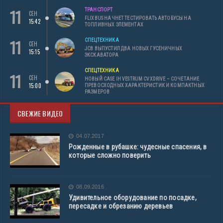
11
ТРАНСПОРТ
СЕН
FLIXBUS НАЧНЕТ ТЕСТИРОВАТЬ АВТОБУСЫ НА
15:42
ТОПЛИВНЫХ ЭЛЕМЕНТАХ
11
СПЕЦТЕХНИКА
СЕН
JCB ВЫПУСТИЛ ДВА НОВЫХ ГУСЕНИЧНЫХ
15:15
ЭКСКАВАТОРА
СПЕЦТЕХНИКА
11
СЕН
НОВЫЙ CASE IH VESTRUM CVXDRIVE – СОЧЕТАНИЕ
15:00
ПРЕВОСХОДНЫХ ХАРАКТЕРИСТИК И КОМПАКТНЫХ
РАЗМЕРОВ
СВЕЖИЕ ВИДЕО
04.07.2017
Рожденные в рубашке: чудесные спасения, в
которые сложно поверить
08.09.2016
Удивительное оборудование по посадке,
пересадке и обрезанию деревьев