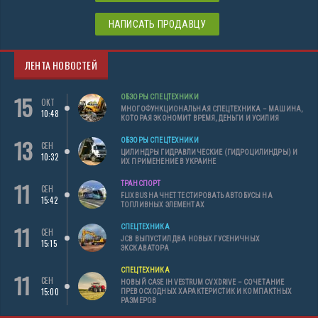
НАПИСАТЬ ПРОДАВЦУ
ЛЕНТА НОВОСТЕЙ
15
ОБЗОРЫ СПЕЦТЕХНИКИ
ОКТ
МНОГОФУНКЦИОНАЛЬНАЯ СПЕЦТЕХНИКА – МАШИНА,
10:48
КОТОРАЯ ЭКОНОМИТ ВРЕМЯ, ДЕНЬГИ И УСИЛИЯ
13
ОБЗОРЫ СПЕЦТЕХНИКИ
СЕН
ЦИЛИНДРЫ ГИДРАВЛИЧЕСКИЕ (ГИДРОЦИЛИНДРЫ) И
10:32
ИХ ПРИМЕНЕНИЕ В УКРАИНЕ
11
ТРАНСПОРТ
СЕН
FLIXBUS НАЧНЕТ ТЕСТИРОВАТЬ АВТОБУСЫ НА
15:42
ТОПЛИВНЫХ ЭЛЕМЕНТАХ
11
СПЕЦТЕХНИКА
СЕН
JCB ВЫПУСТИЛ ДВА НОВЫХ ГУСЕНИЧНЫХ
15:15
ЭКСКАВАТОРА
СПЕЦТЕХНИКА
11
СЕН
НОВЫЙ CASE IH VESTRUM CVXDRIVE – СОЧЕТАНИЕ
15:00
ПРЕВОСХОДНЫХ ХАРАКТЕРИСТИК И КОМПАКТНЫХ
РАЗМЕРОВ