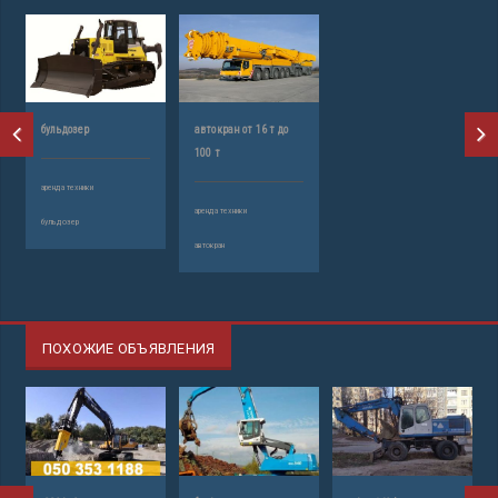
бульдозер
автокран от 16 т до
100 т
аренда техники
аренда техники
бульдозер
автокран
ПОХОЖИЕ ОБЪЯВЛЕНИЯ