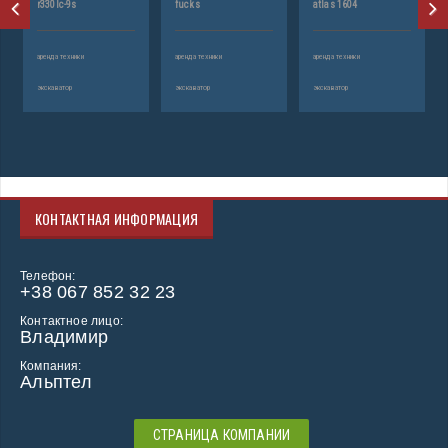
ик
r330lc-9s
fucks
atlas 1604
аренда техники
аренда техники
аренда техники
экскаватор
экскаватор
экскаватор
КОНТАКТНАЯ ИНФОРМАЦИЯ
Телефон:
+38 067 852 32 23
Контактное лицо:
Владимир
Компания:
Альптел
СТРАНИЦА КОМПАНИИ