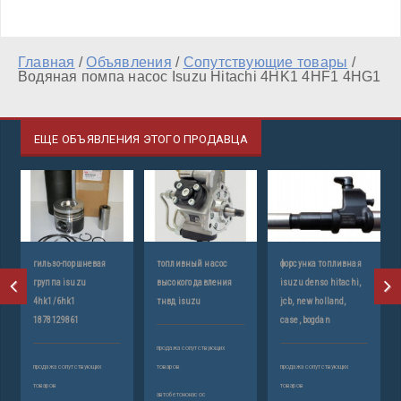
Главная
/
Объявления
/
Сопутствующие товары
/
Водяная помпа насос Isuzu Hitachi 4HK1 4HF1 4HG1
ЕЩЕ ОБЪЯВЛЕНИЯ ЭТОГО ПРОДАВЦА
гильзо-поршневая
топливный насос
форсунка топливная
группа isuzu
высокого давления
isuzu denso hitachi,
4hk1/6hk1
тнвд isuzu
jcb, new holland,
1878129861
case, bogdan
продажа сопутствующих
продажа сопутствующих
товаров
продажа сопутствующих
товаров
товаров
автобетононасос