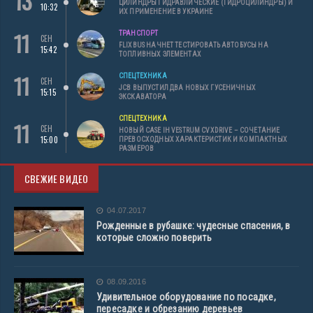
13
ЦИЛИНДРЫ ГИДРАВЛИЧЕСКИЕ (ГИДРОЦИЛИНДРЫ) И
10:32
ИХ ПРИМЕНЕНИЕ В УКРАИНЕ
11
ТРАНСПОРТ
СЕН
FLIXBUS НАЧНЕТ ТЕСТИРОВАТЬ АВТОБУСЫ НА
15:42
ТОПЛИВНЫХ ЭЛЕМЕНТАХ
11
СПЕЦТЕХНИКА
СЕН
JCB ВЫПУСТИЛ ДВА НОВЫХ ГУСЕНИЧНЫХ
15:15
ЭКСКАВАТОРА
СПЕЦТЕХНИКА
11
СЕН
НОВЫЙ CASE IH VESTRUM CVXDRIVE – СОЧЕТАНИЕ
15:00
ПРЕВОСХОДНЫХ ХАРАКТЕРИСТИК И КОМПАКТНЫХ
РАЗМЕРОВ
СВЕЖИЕ ВИДЕО
04.07.2017
Рожденные в рубашке: чудесные спасения, в
которые сложно поверить
08.09.2016
Удивительное оборудование по посадке,
пересадке и обрезанию деревьев