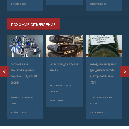
автобетононасос
автобетононасос
ПОХОЖИЕ ОБЪЯВЛЕНИЯ
запчасти для
запчасти для ходовой
вкладыши шатунные
двигателя perkins
части
для двигателя zetor
перкинс 500, 400, 800
(зетор) 5201, zetor
серий
7201
продажа сопутствующих
товаров
продажа сопутствующих
продажа сопутствующих
автобетононасос
товаров
товаров
автобетононасос
автобетононасос