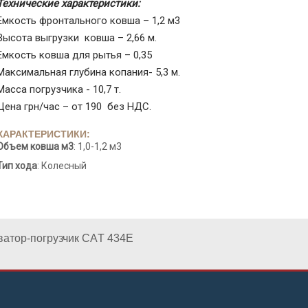
Технические характеристики:
Емкость фронтального ковша – 1,2 м3
Высота выгрузки ковша – 2,66 м.
Емкость ковша для рытья – 0,35
Максимальная глубина копания- 5,3 м.
Масса погрузчика - 10,7 т.
Цена грн/час – от 190 без НДС.
ХАРАКТЕРИСТИКИ:
Объем ковша м3
: 1,0-1,2 м3
Тип хода
: Колесный
ватор-погрузчик САT 434Е