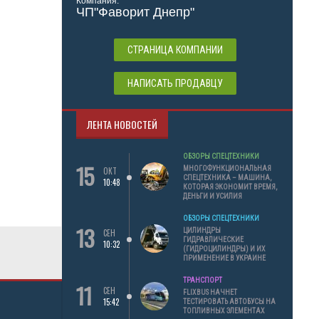
Компания:
ЧП"Фаворит Днепр"
СТРАНИЦА КОМПАНИИ
НАПИСАТЬ ПРОДАВЦУ
ЛЕНТА НОВОСТЕЙ
ОБЗОРЫ СПЕЦТЕХНИКИ
15
МНОГОФУНКЦИОНАЛЬНАЯ
ОКТ
СПЕЦТЕХНИКА – МАШИНА,
10:48
КОТОРАЯ ЭКОНОМИТ ВРЕМЯ,
ДЕНЬГИ И УСИЛИЯ
ОБЗОРЫ СПЕЦТЕХНИКИ
13
ЦИЛИНДРЫ
СЕН
ГИДРАВЛИЧЕСКИЕ
10:32
(ГИДРОЦИЛИНДРЫ) И ИХ
ПРИМЕНЕНИЕ В УКРАИНЕ
ТРАНСПОРТ
11
СЕН
FLIXBUS НАЧНЕТ
15:42
ТЕСТИРОВАТЬ АВТОБУСЫ НА
ТОПЛИВНЫХ ЭЛЕМЕНТАХ