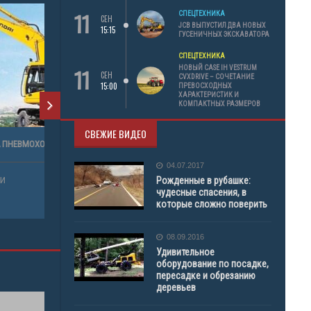
11
СПЕЦТЕХНИКА
СЕН
JCB ВЫПУСТИЛ ДВА НОВЫХ
15:15
ГУСЕНИЧНЫХ ЭКСКАВАТОРА
СПЕЦТЕХНИКА
11
НОВЫЙ CASE IH VESTRUM
СЕН
CVXDRIVE – СОЧЕТАНИЕ
15:00
ПРЕВОСХОДНЫХ
ХАРАКТЕРИСТИК И
КОМПАКТНЫХ РАЗМЕРОВ
СВЕЖИЕ ВИДЕО
I - 200
04.07.2017
Рожденные в рубашке:
чудесные спасения, в
которые сложно поверить
08.09.2016
Удивительное
оборудование по посадке,
пересадке и обрезанию
деревьев