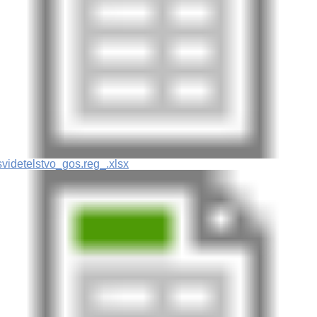
svidetelstvo_gos.reg_.xlsx