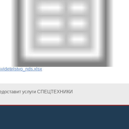
svidetelstvo_nds.xlsx
редоставит услуги СПЕЦТЕХНИКИ