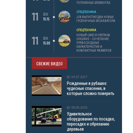
ТОПЛИВНЫХ ЭЛЕМЕНТАХ
11
СПЕЦТЕХНИКА
СЕН
JCB ВЫПУСТИЛ ДВА НОВЫХ
15:15
ГУСЕНИЧНЫХ ЭКСКАВАТОРА
СПЕЦТЕХНИКА
11
НОВЫЙ CASE IH VESTRUM
СЕН
CVXDRIVE – СОЧЕТАНИЕ
15:00
ПРЕВОСХОДНЫХ
ХАРАКТЕРИСТИК И
КОМПАКТНЫХ РАЗМЕРОВ
СВЕЖИЕ ВИДЕО
04.07.2017
Рожденные в рубашке:
чудесные спасения, в
которые сложно поверить
08.09.2016
Удивительное
оборудование по посадке,
пересадке и обрезанию
деревьев