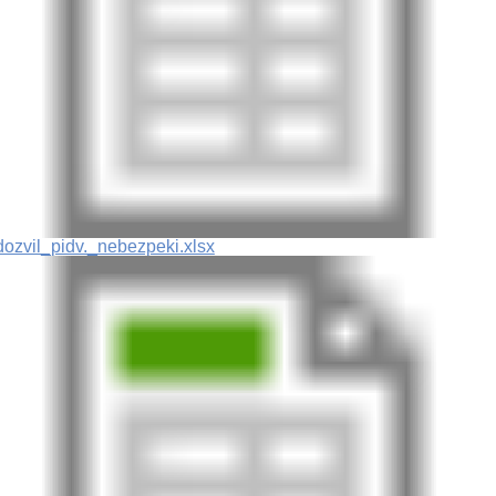
dozvil_pidv._nebezpeki.xlsx