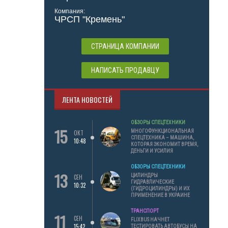
Компания:
ЧРСП "Кремень"
СТРАНИЦА КОМПАНИИ
НАПИСАТЬ ПРОДАВЦУ
ЛЕНТА НОВОСТЕЙ
ОБЗОРЫ СПЕЦТЕХНИКИ
15
МНОГОФУНКЦИОНАЛЬНАЯ
ОКТ
СПЕЦТЕХНИКА – МАШИНА,
10:48
КОТОРАЯ ЭКОНОМИТ ВРЕМЯ,
ДЕНЬГИ И УСИЛИЯ
ОБЗОРЫ СПЕЦТЕХНИКИ
13
ЦИЛИНДРЫ
СЕН
ГИДРАВЛИЧЕСКИЕ
10:32
(ГИДРОЦИЛИНДРЫ) И ИХ
ПРИМЕНЕНИЕ В УКРАИНЕ
ТРАНСПОРТ
11
СЕН
FLIXBUS НАЧНЕТ
15:42
ТЕСТИРОВАТЬ АВТОБУСЫ НА