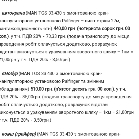
-
автокрана
(MAN TGS 33.430 з змонтованою кран-
маніпуляторною установкою Palfinger – виліт стріли 27м,
вантажопідйомність 6тн)
440,00 грн
.
(чотириста сорок грн. 00
коп.)
, у т.ч. ПДВ 20% - 73,33 грн. (подача транспорту до місця
проведення робіт оплачується додатково, розрахунок
відстані виконується з урахуванням зворотного шляху – 1км =
21,00грн у т.ч. ПДВ 20% - 3,50грн.)
-
ямобур
(MAN TGS 33.430 з змонтованою кран-
маніпуляторною установкою Palfinger та змінним
обладнанням)
510,00 грн
.
(п’ятсот десять грн. 00 коп.)
, у т.ч.
ПДВ 20% - 85,00грн. (подача транспорту до місця проведення
робіт оплачується додатково, розрахунок відстані
виконується з урахуванням зворотного шляху – 1км = 21,00грн
у т.ч. ПДВ 20% - 3,50грн.)
-
ковш (грейфер)
(MAN TGS 33.430 з змонтованою кран-