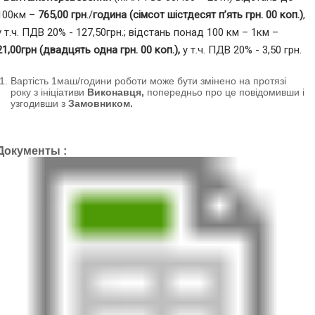
100км –
765,00 грн
./
година (сімсот шістдесят п’ять грн. 00 коп.)
,
у т.ч. ПДВ 20% - 127,50грн.; відстань понад 100 км – 1км –
21,00грн (двадцять одна грн. 00 коп.),
у т.ч. ПДВ 20% - 3,50 грн.
Вартість 1маш/години роботи може бути змінено на протязі
року з ініціативи
Виконавця,
попередньо про це повідомивши і
узгодивши з
Замовником.
Документы :