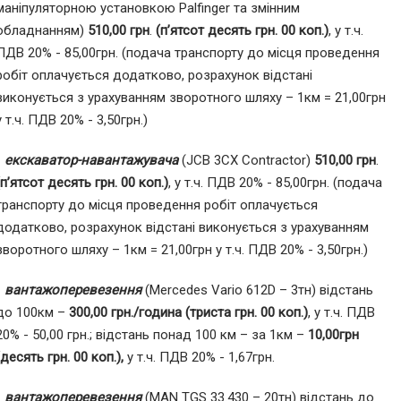
маніпуляторною установкою Palfinger та змінним
обладнанням)
510,00 грн
.
(п’ятсот десять грн. 00 коп.)
, у т.ч.
ПДВ 20% - 85,00грн. (подача транспорту до місця проведення
робіт оплачується додатково, розрахунок відстані
виконується з урахуванням зворотного шляху – 1км = 21,00грн
у т.ч. ПДВ 20% - 3,50грн.)
-
екскаватор-навантажувача
(JCB 3CX Contractor)
510,00 грн
.
(п’ятсот десять грн. 00 коп.)
, у т.ч. ПДВ 20% - 85,00грн. (подача
транспорту до місця проведення робіт оплачується
додатково, розрахунок відстані виконується з урахуванням
зворотного шляху – 1км = 21,00грн у т.ч. ПДВ 20% - 3,50грн.)
-
вантажоперевезення
(Mercedes Vario 612D – 3тн) відстань
до 100км –
300,00 грн./година (триста грн. 00 коп.)
, у т.ч. ПДВ
20% - 50,00 грн.; відстань понад 100 км – за 1км –
10,00грн
(десять грн. 00 коп.),
у т.ч. ПДВ 20% - 1,67грн.
-
вантажоперевезення
(МAN TGS 33.430 – 20тн) відстань до