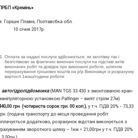
ПРБП «Кремінь»
м. Горішні Плавні, Полтавсбка обл.
10 січня 2017р.
Оплата за надані послуги здійснюється, як заготівку так і
безготівково за фактично виконані послуги на підставі актів
виконаних робіт та довідок про виконанні роботи, шляхом
перерахування грошових коштів на р/р Виконавця із розрахунку
вартості 1маш/години роботи:
-
автогідропідйомника
(MAN TGS 33.430 з змонтованою кран-
маніпуляторною установкою Palfinger – виліт стріли 27м)
440,00 грн
.
(чотириста сорок грн. 00 коп.)
, у т.ч. ПДВ 20% - 73,33
грн. (подача транспорту до місця проведення робіт
оплачується додатково, розрахунок відстані виконується з
урахуванням зворотного шляху – 1км = 21,00грн у т.ч. ПДВ 20%
- 3,50рн.)