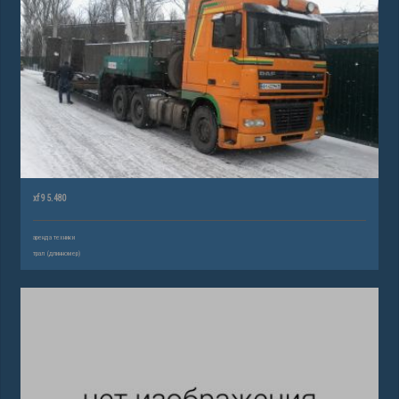
xf 95.480
аренда техники
трал (длинномер)