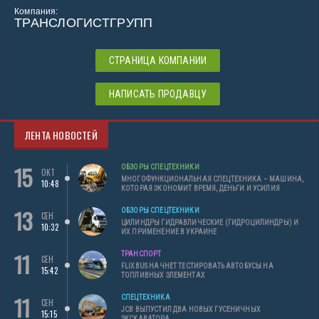
Компания:
ТРАНСЛОГИСТГРУПП
СТРАНИЦА КОМПАНИИ
НАПИСАТЬ ПРОДАВЦУ
ЛЕНТА НОВОСТЕЙ
15
ОБЗОРЫ СПЕЦТЕХНИКИ
ОКТ
МНОГОФУНКЦИОНАЛЬНАЯ СПЕЦТЕХНИКА – МАШИНА,
10:48
КОТОРАЯ ЭКОНОМИТ ВРЕМЯ, ДЕНЬГИ И УСИЛИЯ
13
ОБЗОРЫ СПЕЦТЕХНИКИ
СЕН
ЦИЛИНДРЫ ГИДРАВЛИЧЕСКИЕ (ГИДРОЦИЛИНДРЫ) И
10:32
ИХ ПРИМЕНЕНИЕ В УКРАИНЕ
11
ТРАНСПОРТ
СЕН
FLIXBUS НАЧНЕТ ТЕСТИРОВАТЬ АВТОБУСЫ НА
15:42
ТОПЛИВНЫХ ЭЛЕМЕНТАХ
11
СПЕЦТЕХНИКА
СЕН
JCB ВЫПУСТИЛ ДВА НОВЫХ ГУСЕНИЧНЫХ
15:15
ЭКСКАВАТОРА