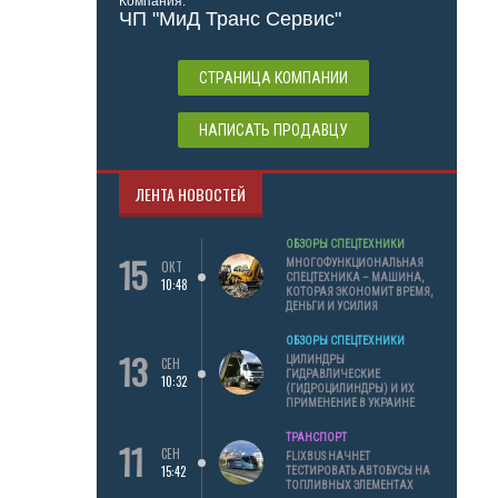
Компания:
ЧП "МиД Транс Сервис"
СТРАНИЦА КОМПАНИИ
НАПИСАТЬ ПРОДАВЦУ
ЛЕНТА НОВОСТЕЙ
ОБЗОРЫ СПЕЦТЕХНИКИ
15
МНОГОФУНКЦИОНАЛЬНАЯ
ОКТ
СПЕЦТЕХНИКА – МАШИНА,
10:48
КОТОРАЯ ЭКОНОМИТ ВРЕМЯ,
ДЕНЬГИ И УСИЛИЯ
ОБЗОРЫ СПЕЦТЕХНИКИ
13
ЦИЛИНДРЫ
СЕН
ГИДРАВЛИЧЕСКИЕ
10:32
(ГИДРОЦИЛИНДРЫ) И ИХ
ПРИМЕНЕНИЕ В УКРАИНЕ
ТРАНСПОРТ
11
СЕН
FLIXBUS НАЧНЕТ
15:42
ТЕСТИРОВАТЬ АВТОБУСЫ НА
ТОПЛИВНЫХ ЭЛЕМЕНТАХ