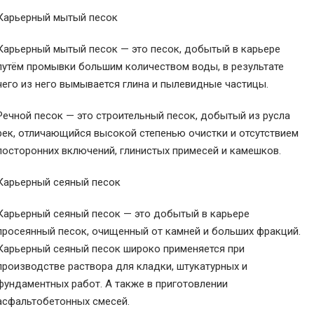
Карьерный мытый песок
Карьерный мытый песок — это песок, добытый в карьере
путём промывки большим количеством воды, в результате
чего из него вымывается глина и пылевидные частицы.
Речной песок — это строительный песок, добытый из русла
рек, отличающийся высокой степенью очистки и отсутствием
посторонних включений, глинистых примесей и камешков.
Карьерный сеяный песок
Карьерный сеяный песок — это добытый в карьере
просеянный песок, очищенный от камней и больших фракций.
Карьерный сеяный песок широко применяется при
производстве раствора для кладки, штукатурных и
фундаментных работ. А также в приготовлении
асфальтобетонных смесей.