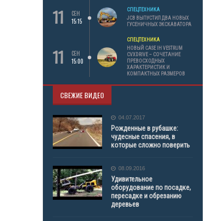
11
СПЕЦТЕХНИКА
СЕН
JCB ВЫПУСТИЛ ДВА НОВЫХ
15:15
ГУСЕНИЧНЫХ ЭКСКАВАТОРА
СПЕЦТЕХНИКА
11
НОВЫЙ CASE IH VESTRUM
СЕН
CVXDRIVE – СОЧЕТАНИЕ
15:00
ПРЕВОСХОДНЫХ
ХАРАКТЕРИСТИК И
КОМПАКТНЫХ РАЗМЕРОВ
СВЕЖИЕ ВИДЕО
04.07.2017
Рожденные в рубашке:
чудесные спасения, в
которые сложно поверить
08.09.2016
Удивительное
оборудование по посадке,
пересадке и обрезанию
деревьев