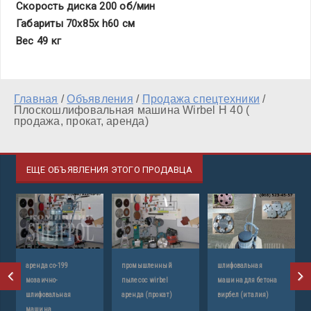
Скорость диска 200 об/мин
Габариты 70х85х h60 см
Вес 49 кг
Главная
/
Объявления
/
Продажа спецтехники
/
Плоскошлифовальная машина Wirbel H 40 (
продажа, прокат, аренда)
ЕЩЕ ОБЪЯВЛЕНИЯ ЭТОГО ПРОДАВЦА
аренда со-199
промышленный
шлифовальная
мозаично-
пылесос wirbel
машина для бетона
шлифовальная
аренда (прокат)
вирбел (италия)
машина