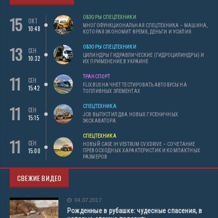
15
ОБЗОРЫ СПЕЦТЕХНИКИ
ОКТ
МНОГОФУНКЦИОНАЛЬНАЯ СПЕЦТЕХНИКА – МАШИНА,
10:48
КОТОРАЯ ЭКОНОМИТ ВРЕМЯ, ДЕНЬГИ И УСИЛИЯ
13
ОБЗОРЫ СПЕЦТЕХНИКИ
СЕН
ЦИЛИНДРЫ ГИДРАВЛИЧЕСКИЕ (ГИДРОЦИЛИНДРЫ) И
10:32
ИХ ПРИМЕНЕНИЕ В УКРАИНЕ
11
ТРАНСПОРТ
СЕН
FLIXBUS НАЧНЕТ ТЕСТИРОВАТЬ АВТОБУСЫ НА
15:42
ТОПЛИВНЫХ ЭЛЕМЕНТАХ
11
СПЕЦТЕХНИКА
СЕН
JCB ВЫПУСТИЛ ДВА НОВЫХ ГУСЕНИЧНЫХ
15:15
ЭКСКАВАТОРА
СПЕЦТЕХНИКА
11
СЕН
НОВЫЙ CASE IH VESTRUM CVXDRIVE – СОЧЕТАНИЕ
15:00
ПРЕВОСХОДНЫХ ХАРАКТЕРИСТИК И КОМПАКТНЫХ
РАЗМЕРОВ
СВЕЖИЕ ВИДЕО
04.07.2017
Рожденные в рубашке: чудесные спасения, в