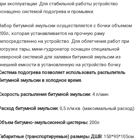
при эксплуатации. Для стабильной работы устройство
оснащено системой подогрева и промывки.
Забор битумной эмульсии осуществляется с бочки объемом
200л., которая устанавливается на прочную раму
непосредственно на устройство. Для облегчения работ при
погрузке тары, мини-гудронатор оснащен специальной
реверсной системой для заливки битумной эмульсии из
внешней емкости в установленную на устройство бочку.
Система подогрева позволяет использовать распылитель
битумной
эмульсии в холодное время.
Скорость распыления битумной эмульсии:
4 л/мин
Расход битумной эмульсии:
0,5 л/м.кв. (максимальный расход)
Объем битумно-эмульсионной цистерны:
200л
Габаритные (транспортируемые) размеры ДШВ:
150*95*105см.