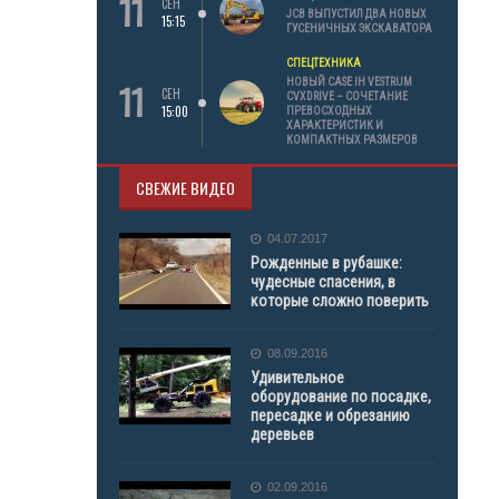
11
СЕН
JCB ВЫПУСТИЛ ДВА НОВЫХ
15:15
ГУСЕНИЧНЫХ ЭКСКАВАТОРА
СПЕЦТЕХНИКА
11
НОВЫЙ CASE IH VESTRUM
СЕН
CVXDRIVE – СОЧЕТАНИЕ
15:00
ПРЕВОСХОДНЫХ
ХАРАКТЕРИСТИК И
КОМПАКТНЫХ РАЗМЕРОВ
СВЕЖИЕ ВИДЕО
04.07.2017
Рожденные в рубашке:
чудесные спасения, в
которые сложно поверить
08.09.2016
Удивительное
оборудование по посадке,
пересадке и обрезанию
деревьев
02.09.2016