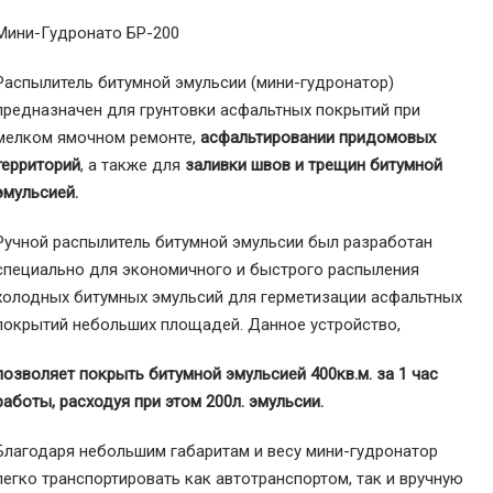
Мини-Гудронато БР-200
Распылитель битумной эмульсии (мини-гудронатор)
предназначен для грунтовки асфальтных покрытий при
мелком ямочном ремонте,
асфальтировании придомовых
территорий
, а также для
заливки швов и трещин битумной
эмульсией.
Ручной распылитель битумной эмульсии был разработан
специально для экономичного и быстрого распыления
холодных битумных эмульсий для герметизации асфальтных
покрытий небольших площадей. Данное устройство,
позволяет покрыть битумной эмульсией 400кв.м. за 1 час
работы, расходуя при этом 200л. эмульсии.
Благодаря небольшим габаритам и весу мини-гудронатор
легко транспортировать как автотранспортом, так и вручную