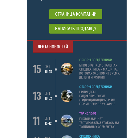
СТРАНИЦА КОМПАНИИ
НАПИСАТЬ ПРОДАВЦУ
ЛЕНТА НОВОСТЕЙ
ОБЗОРЫ СПЕЦТЕХНИКИ
15
МНОГОФУНКЦИОНАЛЬНАЯ
ОКТ
СПЕЦТЕХНИКА – МАШИНА,
10:48
КОТОРАЯ ЭКОНОМИТ ВРЕМЯ,
ДЕНЬГИ И УСИЛИЯ
ОБЗОРЫ СПЕЦТЕХНИКИ
13
ЦИЛИНДРЫ
СЕН
ГИДРАВЛИЧЕСКИЕ
10:32
(ГИДРОЦИЛИНДРЫ) И ИХ
ПРИМЕНЕНИЕ В УКРАИНЕ
ТРАНСПОРТ
11
СЕН
FLIXBUS НАЧНЕТ
15:42
ТЕСТИРОВАТЬ АВТОБУСЫ НА
ТОПЛИВНЫХ ЭЛЕМЕНТАХ
СПЕЦТЕХНИКА