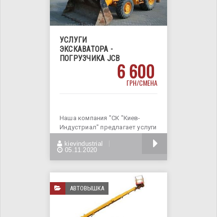
УСЛУГИ
ЭКСКАВАТОРА -
ПОГРУЗЧИКА JCB
6 600
ГРН/СМЕНА
Наша компания "СК "Киев-
Индустриал" предлагает услуги
Экскаватора - погрузчика.
БОЛЬШЕ
kievindustrial
Аренда
05.11.2020
АВТОВЫШКА