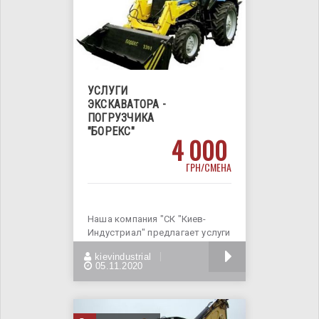
УСЛУГИ
ЭКСКАВАТОРА -
ПОГРУЗЧИКА
"БОРЕКС"
4 000
ГРН/СМЕНА
Наша компания "СК "Киев-
Индустриал" предлагает услуги
Экскаватора - погрузчика.
БОЛЬШЕ
kievindustrial
Аренда
05.11.2020