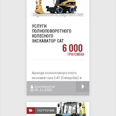
УСЛУГИ
ПОЛНОПОВОРОТНОГО
КОЛЕСНОГО
ЭКСКАВАТОР CAT
6 000
ГРН/СМЕНА
Аренда полноповоротного
экскаватора CAT (Caterpillar) в
Киеве. Наша компания
БОЛЬШЕ
kievindustrial
предлагает
05.11.2020
ПОГРУЗЧИК