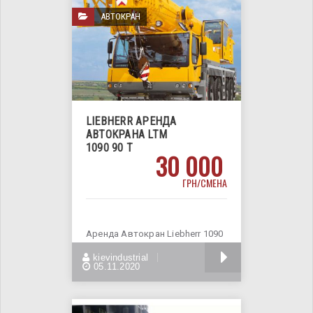
АВТОКРАН
LIEBHERR АРЕНДА
АВТОКРАНА LTM
1090 90 Т
30 000
ГРН/СМЕНА
Аренда Автокран Liebherr 1090
Работаем с любой формой
БОЛЬШЕ
kievindustrial
оплаты Делаем
05.11.2020