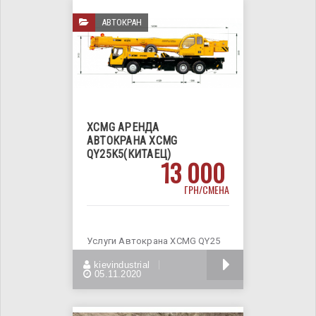
АВТОКРАН
XCMG АРЕНДА
АВТОКРАНА XCMG
QY25K5(КИТАЕЦ)
13 000
ГРН/СМЕНА
Услуги Автокрана XCMG QY25
K5 (25т, 47 м)
БОЛЬШЕ
kievindustrial
Грузоподъемность -
05.11.2020