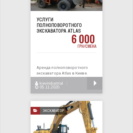
УСЛУГИ
ПОЛНОПОВОРОТНОГО
ЭКСКАВАТОРА ATLAS
6 000
ГРН/СМЕНА
Аренда полноповоротного
экскаватора Atlas в Киеве.
Наша компания предлагает
БОЛЬШЕ
kievindustrial
спектр
05.11.2020
ЭКСКАВАТОР