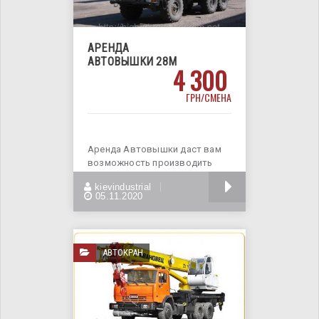
АРЕНДА
АВТОВЫШКИ 28М
4 300
ГРН/СМЕНА
Аренда Автовышки даст вам
возможность производить
строительно - монтажные
БОЛЬШЕ
kievindustrial
работы,
05.11.2020
АВТОКРАН