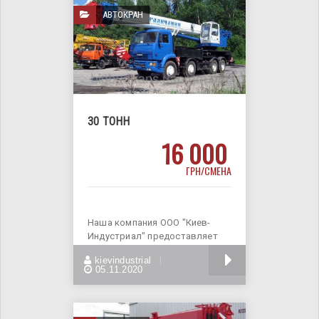
АВТОКРАН
30 ТОНН
16 000
ГРН/СМЕНА
Наша компания ООО "Киев-
Индустриал" предоставляет
услуги кранов с большой
БОЛЬШЕ
kievindustrial
грузоподъемностью.
05.11.2020