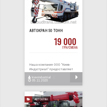
АВТОКРАН 50 ТОНН
19 000
ГРН/СМЕНА
Наша компания ООО "Киев-
Индустриал" предоставляет
услуги кранов с большой
БОЛЬШЕ
kievindustrial
грузоподъемностью.
05.11.2020
АВТОКРАН