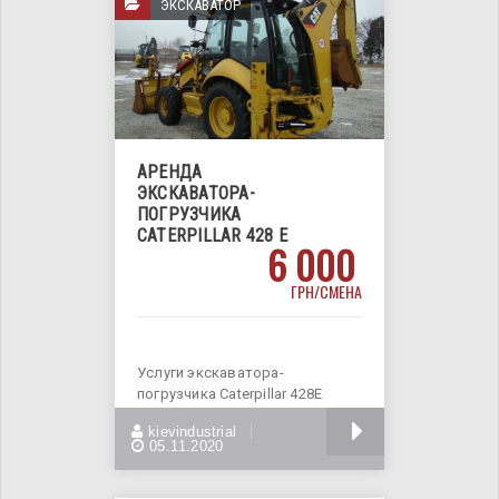
ЭКСКАВАТОР
АРЕНДА
ЭКСКАВАТОРА-
ПОГРУЗЧИКА
CATERPILLAR 428 E
6 000
ГРН/СМЕНА
Услуги экскаватора-
погрузчика Caterpillar 428E
Основные технические данные
БОЛЬШЕ
kievindustrial
максимальное давление в
05.11.2020