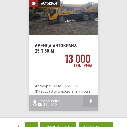
АВТОКРАН
АРЕНДА АВТОКРАНА
25 Т 38 М
13 000
ГРН/СМЕНА
Автокран XCMG QY25K5
(Китаец) Автомобильный кран
данной модели строительной
БОЛЬШЕ
kievindustrial
техники
05.11.2020
СТРАНИЦЫ