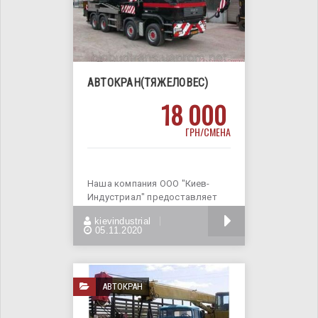
АВТОКРАН(ТЯЖЕЛОВЕС)
18 000
ГРН/СМЕНА
Наша компания ООО "Киев-
Индустриал" предоставляет
услуги кранов с большой
БОЛЬШЕ
kievindustrial
грузоподъемностью.
05.11.2020
АВТОКРАН