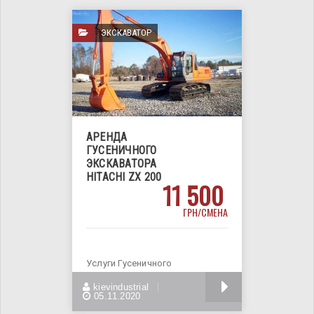
ЭКСКАВАТОР
АРЕНДА
ГУСЕНИЧНОГО
ЭКСКАВАТОРА
HITACHI ZX 200
11 500
ГРН/СМЕНА
Услуги Гусеничного
екскаватора Hitachi ZX 200
БОЛЬШЕ
kievindustrial
Работаем по любой форме
05.11.2020