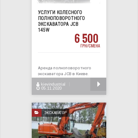
УСЛУГИ КОЛЕСНОГО
ПОЛНОПОВОРОТНОГО
ЭКСКАВАТОРА JCB
145W
6 500
ГРН/СМЕНА
Аренда полноповоротного
экскаватора JCB в Киеве.
Наша компания предлагает
БОЛЬШЕ
kievindustrial
спектр
05.11.2020
ЭКСКАВАТОР