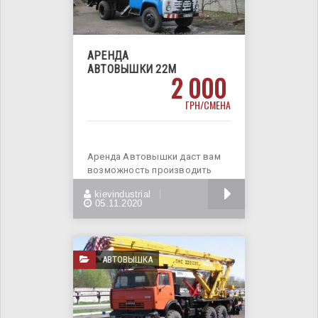
АРЕНДА
АВТОВЫШКИ 22М
2 000
ГРН/СМЕНА
Аренда Автовышки даст вам
возможность производить
строительно - монтажные
БОЛЬШЕ
kievindustrial
работы,
05.11.2020
АВТОВЫШКА