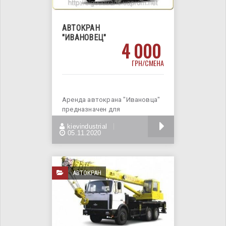
АВТОКРАН
"ИВАНОВЕЦ"
4 000
ГРН/СМЕНА
Аренда автокрана "Ивановца"
предназначен для
разгрузочных-погрузочных
БОЛЬШЕ
kievindustrial
работ и строительно -
05.11.2020
АВТОКРАН