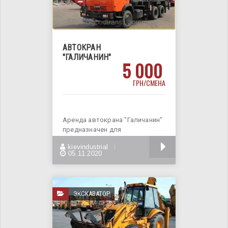
АВТОКРАН
"ГАЛИЧАНИН"
5 000
ГРН/СМЕНА
Аренда автокрана "Галичанин"
предназначен для
разгрузочных-погрузочных
БОЛЬШЕ
kievindustrial
работ и строительно -
05.11.2020
ЭКСКАВАТОР