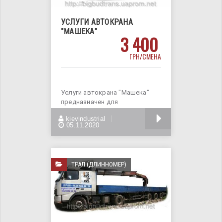
УСЛУГИ АВТОКРАНА
"МАШЕКА"
3 400
ГРН/СМЕНА
Услуги автокрана "Машека"
предназначен для
разгрузочных - погрузочных
БОЛЬШЕ
kievindustrial
работ и
05.11.2020
ТРАЛ (ДЛИННОМЕР)