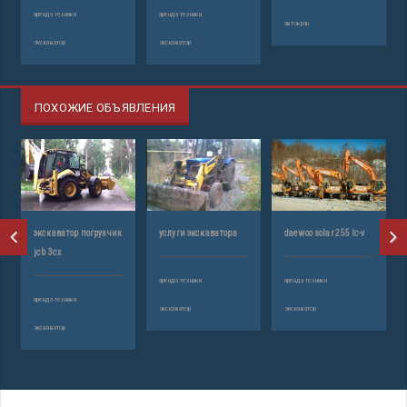
аренда техники
аренда техники
автокран
экскаватор
экскаватор
ПОХОЖИЕ ОБЪЯВЛЕНИЯ
экскаватор погрузчик
услуги экскаватора
daewoo solar 255 lc-v
jcb 3cx
аренда техники
аренда техники
аренда техники
экскаватор
экскаватор
экскаватор