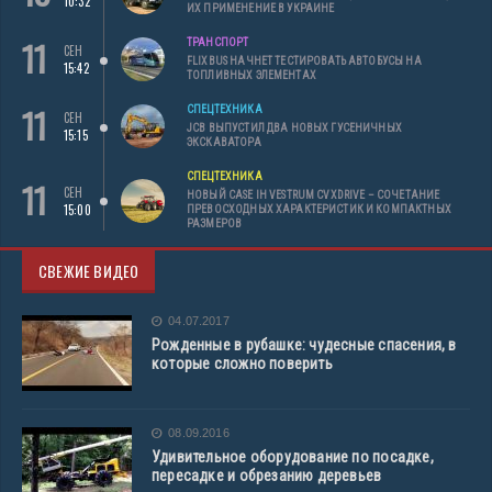
10:32
ИХ ПРИМЕНЕНИЕ В УКРАИНЕ
11
ТРАНСПОРТ
СЕН
FLIXBUS НАЧНЕТ ТЕСТИРОВАТЬ АВТОБУСЫ НА
15:42
ТОПЛИВНЫХ ЭЛЕМЕНТАХ
11
СПЕЦТЕХНИКА
СЕН
JCB ВЫПУСТИЛ ДВА НОВЫХ ГУСЕНИЧНЫХ
15:15
ЭКСКАВАТОРА
СПЕЦТЕХНИКА
11
СЕН
НОВЫЙ CASE IH VESTRUM CVXDRIVE – СОЧЕТАНИЕ
15:00
ПРЕВОСХОДНЫХ ХАРАКТЕРИСТИК И КОМПАКТНЫХ
РАЗМЕРОВ
СВЕЖИЕ ВИДЕО
04.07.2017
Рожденные в рубашке: чудесные спасения, в
которые сложно поверить
08.09.2016
Удивительное оборудование по посадке,
пересадке и обрезанию деревьев