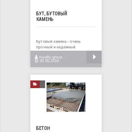
БУТ, БУТОВЫЙ
КАМЕНЬ
Бутовый камень - очень
прочный и надежный
строительный материал.
БОЛЬШЕ
royalty-group
Применяется
30.05.2019
БЕТОН