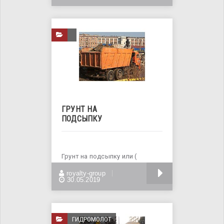
ГРУНТ НА
ПОДСЫПКУ
Грунт на подсыпку или (
подсыпка ) предназначен для
БОЛЬШЕ
royalty-group
обустройства
30.05.2019
ГИДРОМОЛОТ