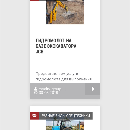
ГИДРОМОЛОТ НА
БАЗЕ ЭКСКАВАТОРА
JCB
Предоставляем услуги
гидромолота для выполнения
следующих видов работ: -
БОЛЬШЕ
royalty-group
Разрушение
30.05.2019
РАЗНЫЕ ВИДЫ СПЕЦТЕХНИКИ