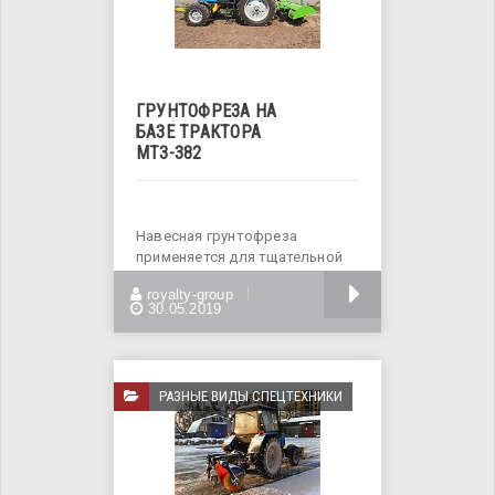
ГРУНТОФРЕЗА НА
БАЗЕ ТРАКТОРА
МТЗ-382
Навесная грунтофреза
применяется для тщательной
подготовки почвы под
БОЛЬШЕ
royalty-group
овощные и
30.05.2019
РАЗНЫЕ ВИДЫ СПЕЦТЕХНИКИ