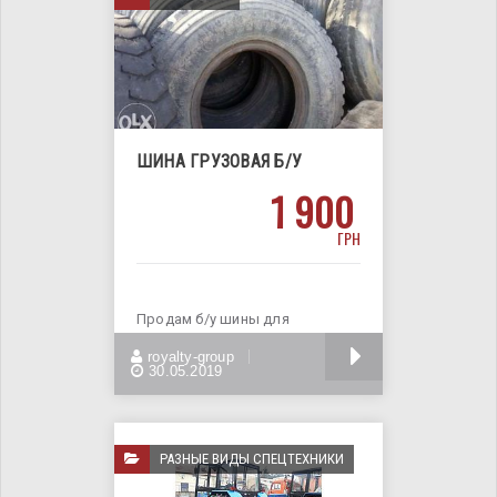
ШИНА ГРУЗОВАЯ Б/У
1 900
ГРН
Продам б/у шины для
грузового автомобиля марки
БОЛЬШЕ
royalty-group
AEOLUS. Параметры шин
30.05.2019
РАЗНЫЕ ВИДЫ СПЕЦТЕХНИКИ