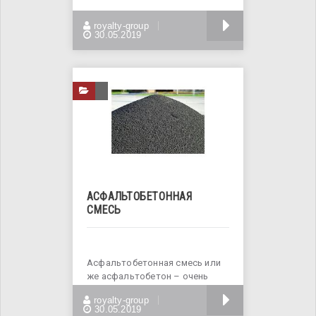
Цемент М400 и М500 в мешках
БОЛЬШЕ
royalty-group
и навалом. В наличии
30.05.2019
АСФАЛЬТОБЕТОННАЯ
СМЕСЬ
Асфальтобетонная смесь или
же асфальтобетон – очень
распространённый
БОЛЬШЕ
royalty-group
строительный материал,
30.05.2019