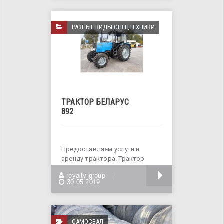
РАЗНЫЕ ВИДЫ СПЕЦТЕХНИКИ
ТРАКТОР БЕЛАРУС
892
Предоставляем услуги и
аренду трактора. Трактор
предназначен для выполнения
БОЛЬШЕ
royalty-group
широкого
30.05.2019
САМОСВАЛ