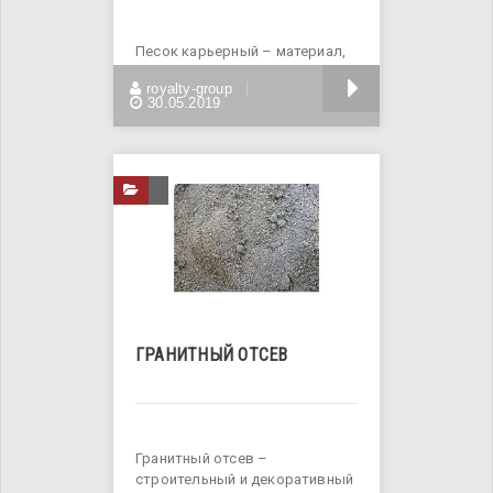
Песок карьерный – материал,
который широко используется
БОЛЬШЕ
royalty-group
в строительных работах
30.05.2019
ГРАНИТНЫЙ ОТСЕВ
Гранитный отсев –
строительный и декоративный