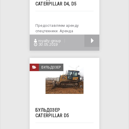
CATERPILLAR D4, D5
Предоставляем аренду
спецтехники. Аренда
бульдозеров CATERPILLAR D4,
БОЛЬШЕ
royalty-group
D5. Бульдозеры широко
30.05.2019
БУЛЬДОЗЕР
БУЛЬДОЗЕР
CATERPILLAR D5