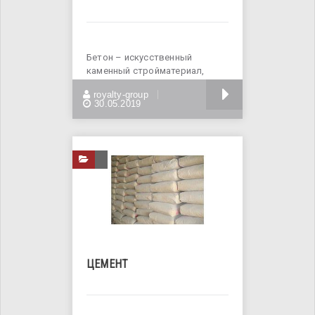
Бетон – искусственный
каменный стройматериал,
который получают в
БОЛЬШЕ
royalty-group
результате формования
30.05.2019
ЦЕМЕНТ