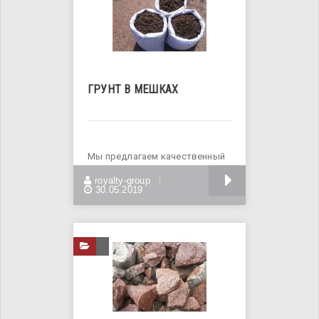
ГРУНТ В МЕШКАХ
Мы предлагаем качественный
чернозём фасованый в мешках
БОЛЬШЕ
royalty-group
по 50кг, с
30.05.2019