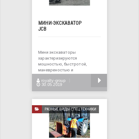
МИНИ-ЭКСКАВАТОР
JCB
Мини экскаваторы
характеризируются
мошностью, быстротой,
маневреностью и
высокопроизводительностью.
БОЛЬШЕ
royalty-group
Отлично проявляют
30.05.2019
РАЗНЫЕ ВИДЫ СПЕЦТЕХНИКИ