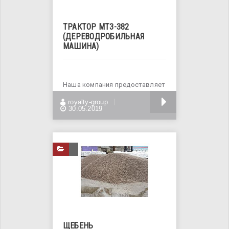
ТРАКТОР МТЗ-382
(ДЕРЕВОДРОБИЛЬНАЯ
МАШИНА)
Наша компания предоставляет
услуги по аренде рубильных
БОЛЬШЕ
royalty-group
машин и прочей
30.05.2019
ЩЕБЕНЬ