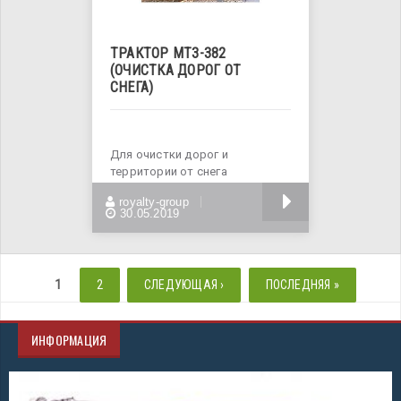
ТРАКТОР МТЗ-382
(ОЧИСТКА ДОРОГ ОТ
СНЕГА)
Для очистки дорог и
территории от снега
используется снегоуборочная
БОЛЬШЕ
royalty-group
техника,
30.05.2019
СТРАНИЦЫ
1
2
СЛЕДУЮЩАЯ ›
ПОСЛЕДНЯЯ »
ИНФОРМАЦИЯ