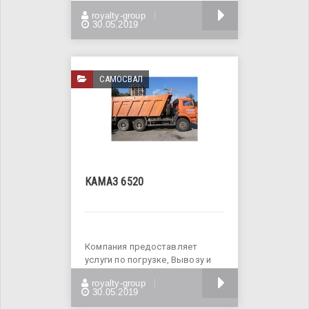
на базе JCB 3CX. Разный
БОЛЬШЕ
royalty-group
диаметр шнеков.
30.05.2019
САМОСВАЛ
КАМАЗ 6520
Компания предоставляет
услуги по погрузке, Вывозу и
утилизации строительного
БОЛЬШЕ
royalty-group
мусора.Вывозим
30.05.2019