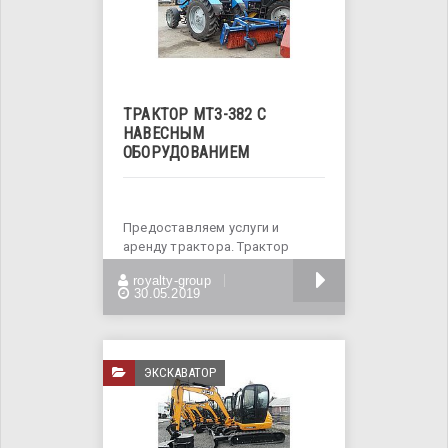
ТРАКТОР МТЗ-382 С
НАВЕСНЫМ
ОБОРУДОВАНИЕМ
Предоставляем услуги и
аренду трактора. Трактор
предназначен для выполнения
БОЛЬШЕ
royalty-group
широкого
30.05.2019
ЭКСКАВАТОР