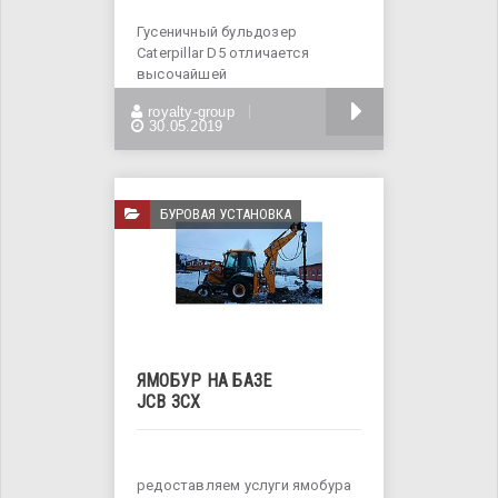
Гусеничный бульдозер
Caterpillar D5 отличается
высочайшей
производительностью и
БОЛЬШЕ
royalty-group
комфортными условиями
30.05.2019
БУРОВАЯ УСТАНОВКА
ЯМОБУР НА БАЗЕ
JCB 3CX
редоставляем услуги ямобура