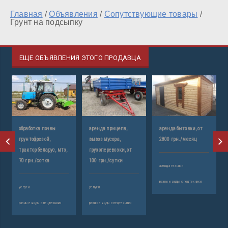
Главная
/
Объявления
/
Сопутствующие товары
/
Грунт на подсыпку
ЕЩЕ ОБЪЯВЛЕНИЯ ЭТОГО ПРОДАВЦА
обработка почвы
аренда прицепа,
аренда бытовки, от
грунтофрезой,
вывоз мусора,
2800 грн./месяц
трактор беларус, мтз,
грузоперевозки, от
70 грн./сотка
100 грн./сутки
аренда техники
разные виды спецтехники
услуги
услуги
разные виды спецтехники
разные виды спецтехники