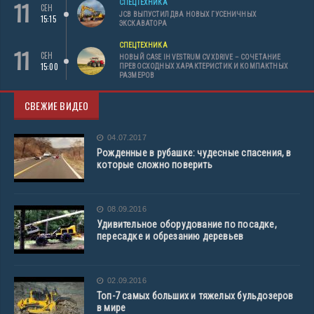
11
СПЕЦТЕХНИКА
СЕН
JCB ВЫПУСТИЛ ДВА НОВЫХ ГУСЕНИЧНЫХ
15:15
ЭКСКАВАТОРА
СПЕЦТЕХНИКА
11
СЕН
НОВЫЙ CASE IH VESTRUM CVXDRIVE – СОЧЕТАНИЕ
15:00
ПРЕВОСХОДНЫХ ХАРАКТЕРИСТИК И КОМПАКТНЫХ
РАЗМЕРОВ
СВЕЖИЕ ВИДЕО
04.07.2017
Рожденные в рубашке: чудесные спасения, в
которые сложно поверить
08.09.2016
Удивительное оборудование по посадке,
пересадке и обрезанию деревьев
02.09.2016
Топ-7 самых больших и тяжелых бульдозеров
в мире